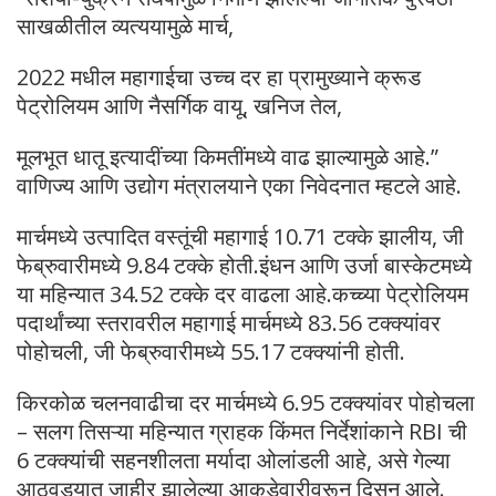
साखळीतील व्यत्ययामुळे मार्च,
2022 मधील महागाईचा उच्च दर हा प्रामुख्याने क्रूड
पेट्रोलियम आणि नैसर्गिक वायू, खनिज तेल,
मूलभूत धातू इत्यादींच्या किमतींमध्ये वाढ झाल्यामुळे आहे.”
वाणिज्य आणि उद्योग मंत्रालयाने एका निवेदनात म्हटले आहे.
मार्चमध्ये उत्पादित वस्तूंची महागाई 10.71 टक्के झालीय, जी
फेब्रुवारीमध्ये 9.84 टक्के होती.इंधन आणि उर्जा बास्केटमध्ये
या महिन्यात 34.52 टक्के दर वाढला आहे.कच्च्या पेट्रोलियम
पदार्थांच्या स्तरावरील महागाई मार्चमध्ये 83.56 टक्‍क्‍यांवर
पोहोचली, जी फेब्रुवारीमध्‍ये 55.17 टक्‍क्‍यांनी होती.
किरकोळ चलनवाढीचा दर मार्चमध्ये 6.95 टक्क्यांवर पोहोचला
– सलग तिसऱ्या महिन्यात ग्राहक किंमत निर्देशांकाने RBI ची
6 टक्क्यांची सहनशीलता मर्यादा ओलांडली आहे, असे गेल्या
आठवड्यात जाहीर झालेल्या आकडेवारीवरून दिसून आले.