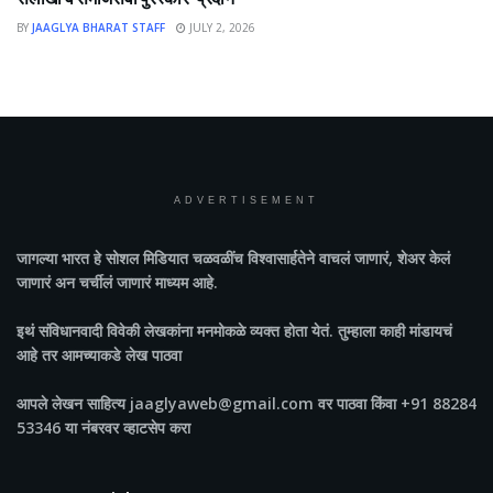
BY
JAAGLYA BHARAT STAFF
JULY 2, 2026
ADVERTISEMENT
जागल्या भारत
हे सोशल मिडियात चळवळींच विश्वासार्हतेने वाचलं जाणारं, शेअर केलं
जाणारं अन चर्चीलं जाणारं माध्यम आहे.
इथं संविधानवादी विवेकी लेखकांना मनमोकळे व्यक्त होता येतं. तुम्हाला काही मांडायचं
आहे तर आमच्याकडे लेख पाठवा
आपले लेखन साहित्य jaaglyaweb@gmail.com वर पाठवा किंवा +91 88284
53346 या नंबरवर व्हाटसेप करा