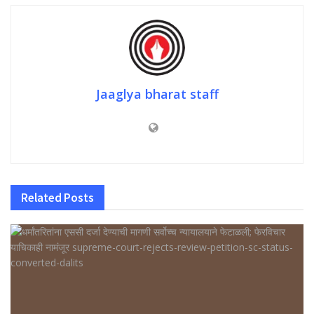
Jaaglya bharat staff
Related
Posts