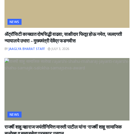
NEWS
ॲट्रॉसिटी कायद्यात दोषसिद्धी वाढवा; साक्षीदार फितूर होऊ नयेत, जलदगती
न्यायालये उभारा – मुख्यमंत्री देवेंद्र फडणवीस
BY
JAAGLYA BHARAT STAFF
JULY 3, 2026
NEWS
राजर्षी शाहू महाराज जयंतीनिमित्त मारुती पाटील यांना ‘राजर्षी शाहू सामाजिक
सलोखा व समाजसेवा पुरस्कार’ प्रदान