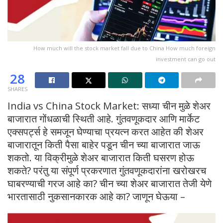
How much will the stock market fall due to China How much foreign
investment can go out
28
SHARES
India vs China Stock Market: सध्या चीन मुळे शेअर
बाजारात गोंधळाची स्थिती आहे. गुंतवणूकदार आणि मार्केट
एक्सपर्ट्स हे समजून घेण्याचा प्रयत्न करत आहेत की शेअर
बाजारातून किती पैसा बाहेर पडून चीन च्या बाजारात जाऊ
शकतो. या विक्रीमुळे शेअर बाजारात किती घसरण होऊ
शकते? परंतु या संपूर्ण प्रकरणात गुंतवणूकदारांना खरोखरच
घाबरण्याची गरज आहे का? चीन च्या शेअर बाजारात तेजी येणे
भारतासाठी नुकसानकारक आहे का? जाणून घेऊया –