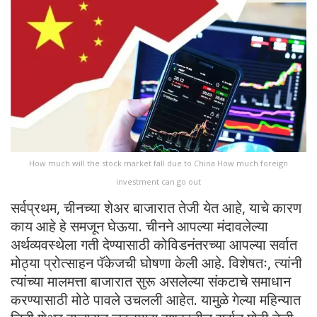
How much will the stock market fall due to China How much foreign
investment can go out
सर्वप्रथम, चीनच्या शेअर बाजारात तेजी येत आहे, याचे कारण
काय आहे हे समजून घेऊया. चीनने आपल्या मंदावलेल्या
अर्थव्यवस्थेला गती देण्यासाठी कोविडनंतरच्या आपल्या सर्वात
मोठ्या प्रोत्साहन पॅकेजची घोषणा केली आहे. विशेषतः, त्यांनी
त्यांच्या मालमत्ता बाजारात सुरू असलेल्या संकटाचे समाधान
करण्यासाठी मोठे पावले उचलली आहेत. यामुळे गेल्या महिन्यात