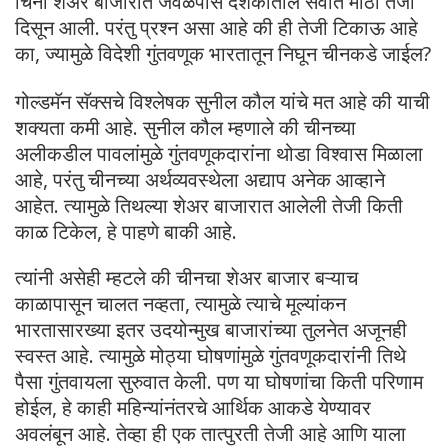
चिनी शेअर बाजारात जवळपास दशकातील सर्वात मोठी तेजी
दिसून आली. परंतु प्रश्न असा आहे की ही तेजी टिकाऊ आहे
का, ज्यामुळे विदेशी गुंतवणूक भारतातून निघून चीनकडे जाईल?
गोल्डमॅन सॅक्सचे विश्लेषक सुनील कौल यांचे मत आहे की याची
शक्यता कमी आहे. सुनील कौल म्हणाले की चीनच्या
अलीकडील पावलांमुळे गुंतवणूकदारांना थोडा विश्वास मिळाला
आहे, परंतु चीनच्या अर्थव्यवस्थेला अद्याप अनेक आव्हाने
आहेत. त्यामुळे तिथल्या शेअर बाजारात आलेली तेजी किती
काळ टिकेल, हे पाहणे बाकी आहे.
त्यांनी असेही म्हटले की चीनचा शेअर बाजार बऱ्याच
काळापासून चालत नव्हता, त्यामुळे त्याचे मूल्यांकन
भारतासारख्या इतर उदयोन्मुख बाजारांच्या तुलनेत अजूनही
स्वस्त आहे. त्यामुळे मोठ्या घोषणांमुळे गुंतवणूकदारांनी तिथे
पैसा गुंतवायला सुरुवात केली. पण या घोषणांचा किती परिणाम
होईल, हे काही महिन्यांनंतरचे आर्थिक आकडे येण्यावर
अवलंबून आहे. तेव्हा ही एक तात्पुरती तेजी आहे आणि याला