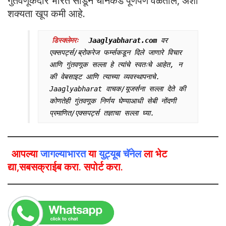
गुंतवणूकदार भारत सोडून चीनकडे पूर्णपणे वळतील, अशी
शक्यता खूप कमी आहे.
डिस्क्लेमरः
Jaaglyabharat.com 
वर 
एक्सपर्ट्स/ब्रोकरेज फर्म्सकडून दिले जाणारे विचार 
आणि गुंतवणूक सल्ला हे त्यांचे स्वतःचे आहेत, न 
की वेबसाइट आणि त्याच्या व्यवस्थापनाचे. 
Jaaglyabharat वाचक/यूजर्सना सल्ला देते की 
कोणतेही गुंतवणूक निर्णय घेण्याआधी सेबी नोंदणी 
प्रमाणित/एक्सपर्ट्स तज्ञाचा सल्ला घ्या.
आपल्या
जागल्याभारत
या
युट्यूब चॅनेल
ला भेट
द्या,सबसक्राईब करा. सपोर्ट करा.