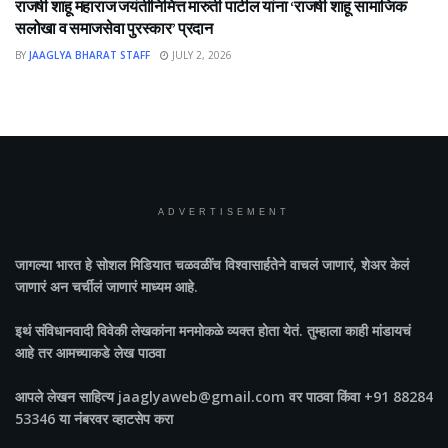
राजर्षी शाहू महाराज जयंतीनिमित्त मारुती पाटील यांना ‘राजर्षी शाहू सामाजिक
सलोखा व समाजसेवा पुरस्कार’ प्रदान
BY
JAAGLYA BHARAT STAFF
JULY 2, 2026
ADVERTISEMENT
जागल्या भारत
हे सोशल मिडियात चळवळींच विश्वासार्हतेने वाचलं जाणारं, शेअर केलं
जाणारं अन चर्चीलं जाणारं माध्यम आहे.
इथं संविधानवादी विवेकी लेखकांना मनमोकळे व्यक्त होता येतं. तुम्हाला काही मांडायचं
आहे तर आमच्याकडे लेख पाठवा
आपले लेखन साहित्य jaaglyaweb@gmail.com वर पाठवा किंवा +91 88284
53346 या नंबरवर व्हाटसेप करा