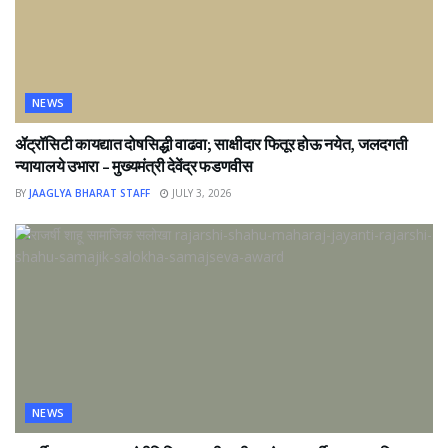
NEWS
ॲट्रॉसिटी कायद्यात दोषसिद्धी वाढवा; साक्षीदार फितूर होऊ नयेत, जलदगती
न्यायालये उभारा – मुख्यमंत्री देवेंद्र फडणवीस
BY
JAAGLYA BHARAT STAFF
JULY 3, 2026
NEWS