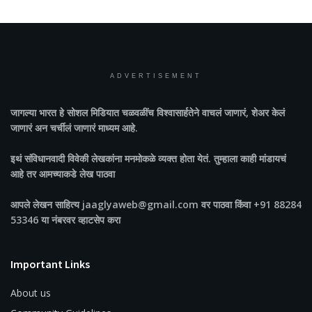
ADVERTISEMENT
जागल्या भारत
हे सोशल मिडियात चळवळींच विश्वासार्हतेने वाचलं जाणारं, शेअर केलं
जाणारं अन चर्चीलं जाणारं माध्यम आहे.
इथं संविधानवादी विवेकी लेखकांना मनमोकळे व्यक्त होता येतं. तुम्हाला काही मांडायचं
आहे तर आमच्याकडे लेख पाठवा
आपले लेखन साहित्य jaaglyaweb@gmail.com वर पाठवा किंवा +91 88284
53346 या नंबरवर व्हाटसेप करा
Important Links
About us