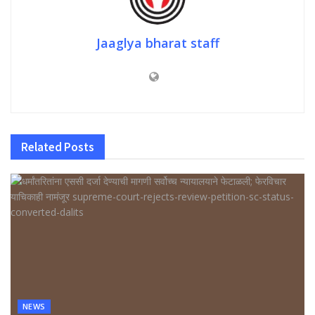
Jaaglya bharat staff
Related
Posts
NEWS