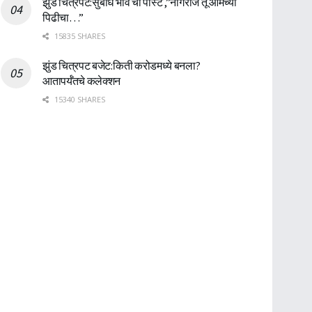
झुंड चित्रपट:सुबोध भावे ची पोस्ट ,”नागराज तू आमच्या
पिढीचा…”
15835 SHARES
झुंड चित्रपट बजेट:किती करोडमध्ये बनला?
आतापर्यँतचे कलेक्शन
15340 SHARES