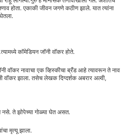
ेगळ्या राहू लागल्या.गुरु हे मानसिक तणावाखाली गेले. अशातच
 तणाव होता. एकाकी जीवन जगणे कठीण झाले. यात त्यांना
घेतला.
त्यामध्ये कॉमेडियन जॉनी वॉकर होते.
जॉनी वॉकर नावाचा एक व्हिस्कीचा ब्रँड आहे त्यावरून ते नाव
 जॉनी वॉकर झाला. तसेच लेखक दिग्दर्शक अबरार अल्वी,
 नसे. ते झोपेच्या गोळ्या घेत असत.
चा मृत्यू झाला.