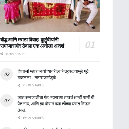
बौद्ध आणि मराठा विवाह: कुटुंबीयांनी
समाजासमोर ठेवला एक अनोखा आदर्श
34505 SHARES
शिवाजी महाराज यांच्यावरील चित्रपट यामुळे पुढे
ढकलला – नागराज मंजुळे
21218 SHARES
जात अन जातीचा पेट: म्हाराच्या हातचं आम्ही पाणी बी
पेत नाय, आणि ह्या पोरानं मला त्येंच्या घरात निऊन
ठेवलं.
19479 SHARES