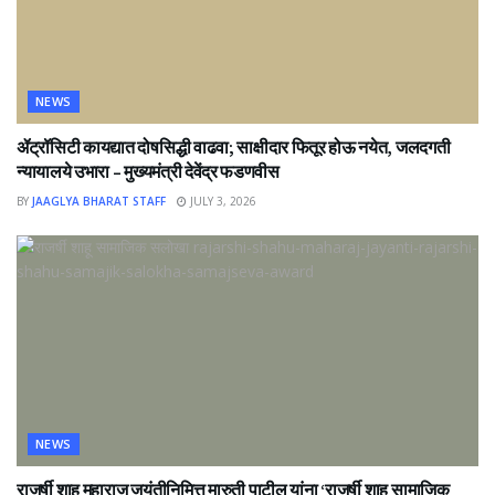
NEWS
ॲट्रॉसिटी कायद्यात दोषसिद्धी वाढवा; साक्षीदार फितूर होऊ नयेत, जलदगती
न्यायालये उभारा – मुख्यमंत्री देवेंद्र फडणवीस
BY
JAAGLYA BHARAT STAFF
JULY 3, 2026
NEWS
राजर्षी शाहू महाराज जयंतीनिमित्त मारुती पाटील यांना ‘राजर्षी शाहू सामाजिक