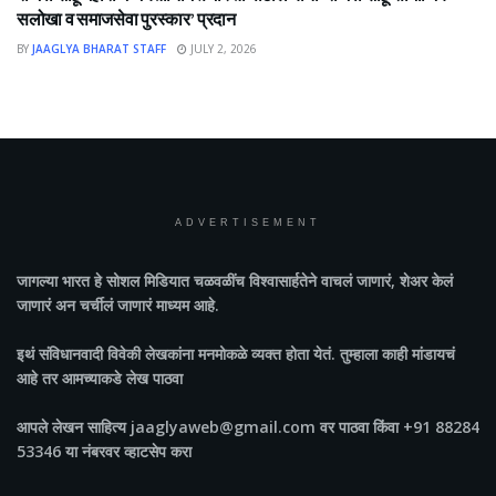
सलोखा व समाजसेवा पुरस्कार’ प्रदान
BY
JAAGLYA BHARAT STAFF
JULY 2, 2026
ADVERTISEMENT
जागल्या भारत
हे सोशल मिडियात चळवळींच विश्वासार्हतेने वाचलं जाणारं, शेअर केलं
जाणारं अन चर्चीलं जाणारं माध्यम आहे.
इथं संविधानवादी विवेकी लेखकांना मनमोकळे व्यक्त होता येतं. तुम्हाला काही मांडायचं
आहे तर आमच्याकडे लेख पाठवा
आपले लेखन साहित्य jaaglyaweb@gmail.com वर पाठवा किंवा +91 88284
53346 या नंबरवर व्हाटसेप करा