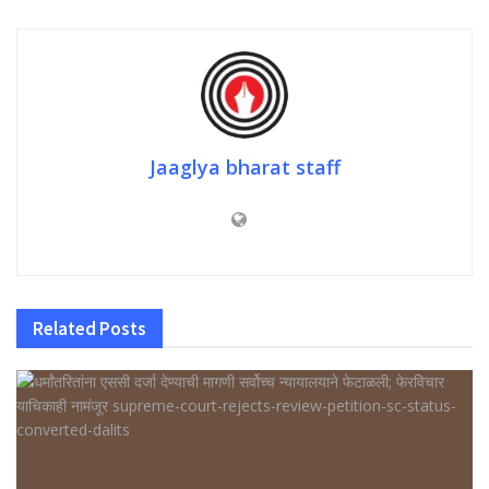
Jaaglya bharat staff
Related
Posts