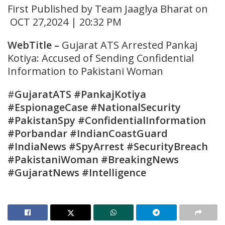
First Published by Team Jaaglya Bharat on
OCT 27,2024 | 20:32 PM
WebTitle
–
Gujarat ATS Arrested Pankaj
Kotiya: Accused of Sending Confidential
Information to Pakistani Woman
#
GujaratATS #PankajKotiya
#EspionageCase #NationalSecurity
#PakistanSpy #ConfidentialInformation
#Porbandar #IndianCoastGuard
#IndiaNews #SpyArrest #SecurityBreach
#PakistaniWoman #BreakingNews
#GujaratNews #Intelligence