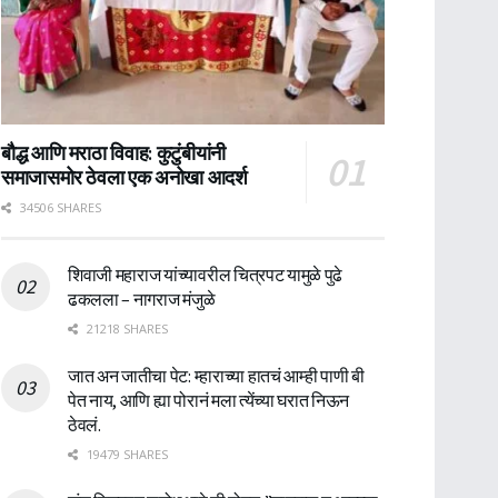
बौद्ध आणि मराठा विवाह: कुटुंबीयांनी
समाजासमोर ठेवला एक अनोखा आदर्श
34506 SHARES
शिवाजी महाराज यांच्यावरील चित्रपट यामुळे पुढे
ढकलला – नागराज मंजुळे
21218 SHARES
जात अन जातीचा पेट: म्हाराच्या हातचं आम्ही पाणी बी
पेत नाय, आणि ह्या पोरानं मला त्येंच्या घरात निऊन
ठेवलं.
19479 SHARES