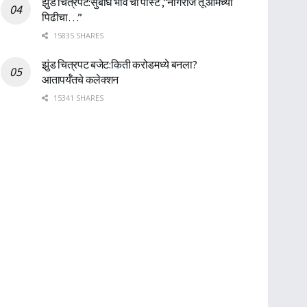
झुंड चित्रपट:सुबोध भावे ची पोस्ट ,”नागराज तू आमच्या
पिढीचा…”
15835 SHARES
झुंड चित्रपट बजेट:किती करोडमध्ये बनला?
आतापर्यँतचे कलेक्शन
15341 SHARES