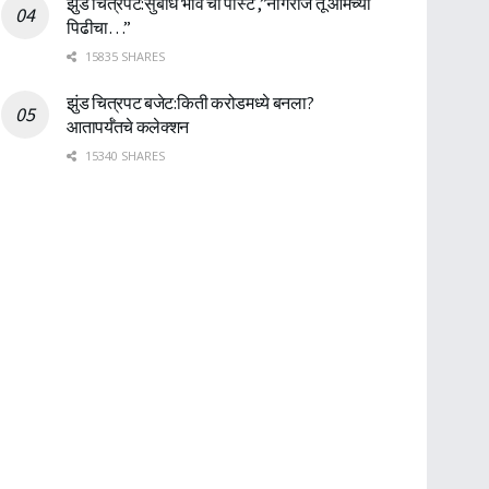
झुंड चित्रपट:सुबोध भावे ची पोस्ट ,”नागराज तू आमच्या
पिढीचा…”
15835 SHARES
झुंड चित्रपट बजेट:किती करोडमध्ये बनला?
आतापर्यँतचे कलेक्शन
15340 SHARES