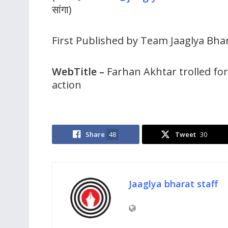
सांगा)
First Published by Team Jaaglya Bha
WebTitle
–
Farhan Akhtar trolled for 
action
Share
48
Tweet
30
Jaaglya bharat staff