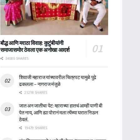
बौद्ध आणि मराठा विवाह: कुटुंबीयांनी
समाजासमोर ठेवला एक अनोखा आदर्श
34505 SHARES
शिवाजी महाराज यांच्यावरील चित्रपट यामुळे पुढे
ढकलला – नागराज मंजुळे
21218 SHARES
जात अन जातीचा पेट: म्हाराच्या हातचं आम्ही पाणी बी
पेत नाय, आणि ह्या पोरानं मला त्येंच्या घरात निऊन
ठेवलं.
19479 SHARES