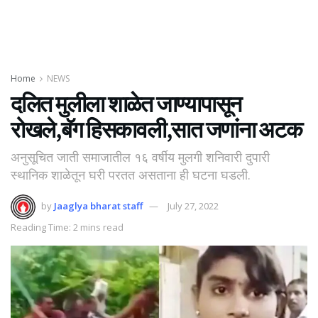
Home
NEWS
दलित मुलीला शाळेत जाण्यापासून
रोखले,बॅग हिसकावली,सात जणांना अटक
अनुसूचित जाती समाजातील १६ वर्षीय मुलगी शनिवारी दुपारी
स्थानिक शाळेतून घरी परतत असताना ही घटना घडली.
by
Jaaglya bharat staff
July 27, 2022
Reading Time: 2 mins read