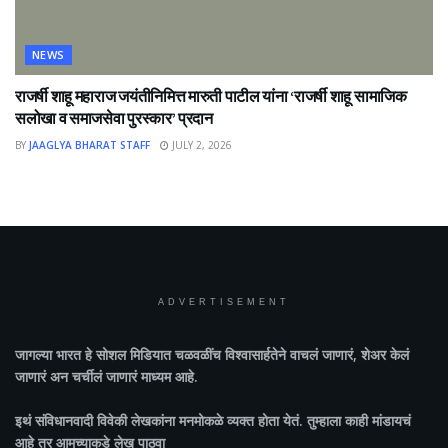
NEWS
राजर्षी शाहू महाराज जयंतीनिमित्त मारुती पाटील यांना ‘राजर्षी शाहू सामाजिक
सलोखा व समाजसेवा पुरस्कार’ प्रदान
BY
JAAGLYA BHARAT STAFF
JULY 2, 2026
ADVERTISEMENT
जागल्या भारत
हे सोशल मिडियात चळवळींच विश्वासार्हतेने वाचलं जाणारं, शेअर केलं
जाणारं अन चर्चीलं जाणारं माध्यम आहे.
इथं संविधानवादी विवेकी लेखकांना मनमोकळे व्यक्त होता येतं. तुम्हाला काही मांडायचं
आहे तर आमच्याकडे लेख पाठवा