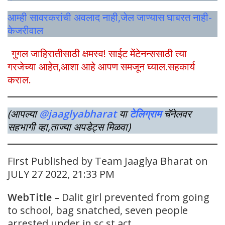
आम्ही सावरकरांची अवलाद नाही,जेल जाण्यास घाबरत नाही-
केजरीवाल
गुगल जाहिरातीसाठी क्षमस्व! साईट मेंटेनन्ससाठी त्या
गरजेच्या आहेत,आशा आहे आपण समजून घ्याल.सहकार्य
कराल.
(आपल्या
@jaaglyabharat
या
टेलिग्राम
चॅनेलवर
सहभागी व्हा,ताज्या अपडेट्स मिळवा)
First Published by Team Jaaglya Bharat on
JULY 27 2022, 21:33 PM
WebTitle –
Dalit girl prevented from going
to school, bag snatched, seven people
arrested under in sc st act