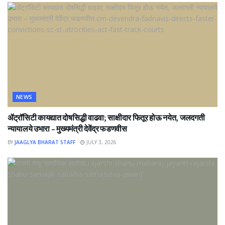
NEWS
ॲट्रॉसिटी कायद्यात दोषसिद्धी वाढवा; साक्षीदार फितूर होऊ नयेत, जलदगती
न्यायालये उभारा – मुख्यमंत्री देवेंद्र फडणवीस
BY
JAAGLYA BHARAT STAFF
JULY 3, 2026