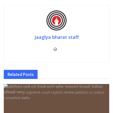
Jaaglya bharat staff
Related
Posts