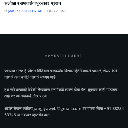
सलोखा व समाजसेवा पुरस्कार’ प्रदान
BY
JAAGLYA BHARAT STAFF
JULY 2, 2026
ADVERTISEMENT
जागल्या भारत
हे सोशल मिडियात चळवळींच विश्वासार्हतेने वाचलं जाणारं, शेअर केलं
जाणारं अन चर्चीलं जाणारं माध्यम आहे.
इथं संविधानवादी विवेकी लेखकांना मनमोकळे व्यक्त होता येतं. तुम्हाला काही मांडायचं
आहे तर आमच्याकडे लेख पाठवा
आपले लेखन साहित्य jaaglyaweb@gmail.com वर पाठवा किंवा +91 88284
53346 या नंबरवर व्हाटसेप करा