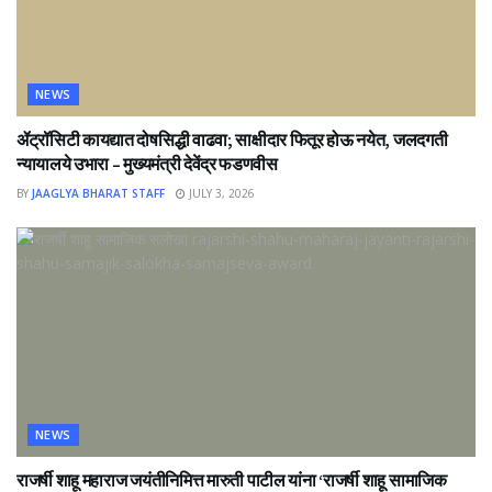
NEWS
ॲट्रॉसिटी कायद्यात दोषसिद्धी वाढवा; साक्षीदार फितूर होऊ नयेत, जलदगती
न्यायालये उभारा – मुख्यमंत्री देवेंद्र फडणवीस
BY
JAAGLYA BHARAT STAFF
JULY 3, 2026
NEWS
राजर्षी शाहू महाराज जयंतीनिमित्त मारुती पाटील यांना ‘राजर्षी शाहू सामाजिक