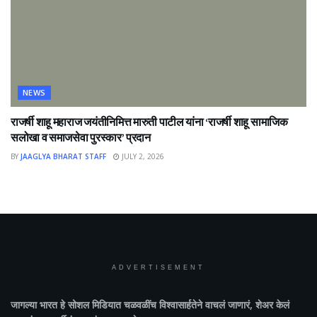
NEWS
राजर्षी शाहू महाराज जयंतीनिमित्त मारुती पाटील यांना ‘राजर्षी शाहू सामाजिक
सलोखा व समाजसेवा पुरस्कार’ प्रदान
BY
JAAGLYA BHARAT STAFF
JULY 2, 2026
ADVERTISEMENT
जागल्या भारत
हे सोशल मिडियात चळवळींच विश्वासार्हतेने वाचलं जाणारं, शेअर केलं