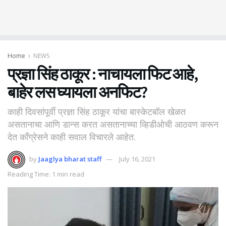
Home
NEWS
प्रज्ञा सिंह ठाकूर : नाचायला फिट आहे,
बाहेर लस घ्यायला अनफिट?
काही दिवसांपूर्वी प्रज्ञा सिंह ठाकूर यांचा बास्केटबॉल खेळत
असतानाचा आणि डान्स करत असतानाच्या व्हिडीओची आठवण करून
देत काँग्रेसने काही सवाल विचारले आहेत.
by
Jaaglya bharat staff
July 16, 2021
Reading Time: 1 min read