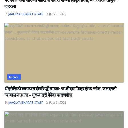
भरदिवसा उषा साठे या महिलेची शेतात गोळ्या झाडून हत्या; माळशिरस तालुका
हादरला
BY
JAAGLYA BHARAT STAFF
JULY 7, 2026
NEWS
ॲट्रॉसिटी कायद्यात दोषसिद्धी वाढवा; साक्षीदार फितूर होऊ नयेत, जलदगती
न्यायालये उभारा – मुख्यमंत्री देवेंद्र फडणवीस
BY
JAAGLYA BHARAT STAFF
JULY 3, 2026