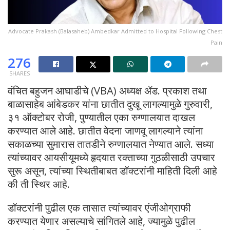
Advocate Prakash (Balasaheb) Ambedkar Admitted to Hospital Following Chest
Pain
276
SHARES
वंचित बहुजन आघाडीचे (VBA) अध्यक्ष ॲड. प्रकाश तथा
बाळासाहेब आंबेडकर यांना छातीत दुखू लागल्यामुळे गुरुवारी,
३१ ऑक्टोबर रोजी, पुण्यातील एका रुग्णालयात दाखल
करण्यात आले आहे. छातीत वेदना जाणवू लागल्याने त्यांना
सकाळच्या सुमारास तातडीने रुग्णालयात नेण्यात आले. सध्या
त्यांच्यावर आयसीयूमध्ये हृदयात रक्ताच्या गुठळीसाठी उपचार
सुरू असून, त्यांच्या स्थितीबाबत डॉक्टरांनी माहिती दिली आहे
की ती स्थिर आहे.
डॉक्टरांनी पुढील एक तासात त्यांच्यावर एंजीओग्राफी
करण्यात येणार असल्याचे सांगितले आहे, ज्यामुळे पुढील