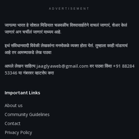
ADVERTISEMENT
जागल्या भारत
हे सोशल मिडियात चळवळींच विश्वासार्हतेने वाचलं जाणारं, शेअर केलं
जाणारं अन चर्चीलं जाणारं माध्यम आहे.
इथं संविधानवादी विवेकी लेखकांना मनमोकळे व्यक्त होता येतं. तुम्हाला काही मांडायचं
आहे तर आमच्याकडे लेख पाठवा
आपले लेखन साहित्य jaaglyaweb@gmail.com वर पाठवा किंवा +91 88284
53346 या नंबरवर व्हाटसेप करा
Important Links
About us
Community Guidelines
Contact
Privacy Policy