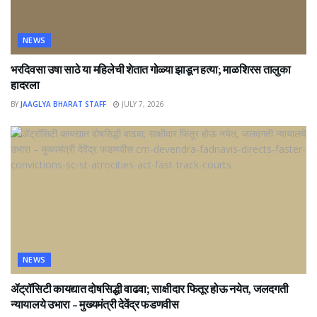
NEWS
भरदिवसा उषा साठे या महिलेची शेतात गोळ्या झाडून हत्या; माळशिरस तालुका
हादरला
BY
JAAGLYA BHARAT STAFF
JULY 7, 2026
NEWS
ॲट्रॉसिटी कायद्यात दोषसिद्धी वाढवा; साक्षीदार फितूर होऊ नयेत, जलदगती
न्यायालये उभारा – मुख्यमंत्री देवेंद्र फडणवीस