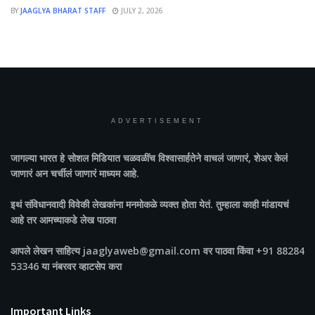
BY
JAAGLYA BHARAT STAFF
JULY 2, 2026
ADVERTISEMENT
जागल्या भारत
हे सोशल मिडियात चळवळींच विश्वासार्हतेने वाचलं जाणारं, शेअर केलं
जाणारं अन चर्चीलं जाणारं माध्यम आहे.
इथं संविधानवादी विवेकी लेखकांना मनमोकळे व्यक्त होता येतं. तुम्हाला काही मांडायचं
आहे तर आमच्याकडे लेख पाठवा
आपले लेखन साहित्य jaaglyaweb@gmail.com वर पाठवा किंवा +91 88284
53346 या नंबरवर व्हाटसेप करा
Important Links