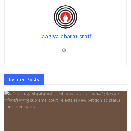
Jaaglya bharat staff
Related
Posts