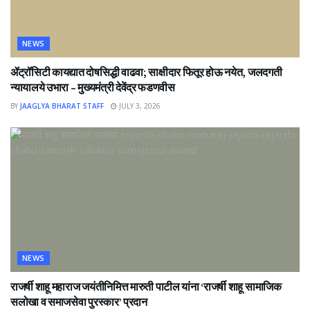
NEWS
ॲट्रॉसिटी कायद्यात दोषसिद्धी वाढवा; साक्षीदार फितूर होऊ नयेत, जलदगती
न्यायालये उभारा – मुख्यमंत्री देवेंद्र फडणवीस
BY
JAAGLYA BHARAT STAFF
JULY 3, 2026
NEWS
राजर्षी शाहू महाराज जयंतीनिमित्त मारुती पाटील यांना ‘राजर्षी शाहू सामाजिक
सलोखा व समाजसेवा पुरस्कार’ प्रदान