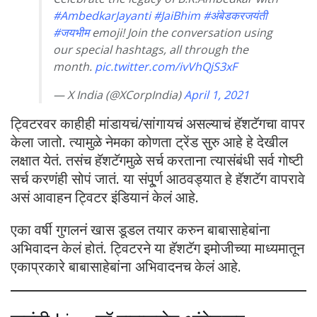
#AmbedkarJayanti
#JaiBhim
#अंबेडकरजयंती
#जयभीम
emoji! Join the conversation using
our special hashtags, all through the
month.
pic.twitter.com/ivVhQjS3xF
— X India (@XCorpIndia)
April 1, 2021
ट्विटरवर काहीही मांडायचं/सांगायचं असल्याचं हॅशटॅगचा वापर
केला जातो. त्यामुळे नेमका कोणता ट्रेंड सुरु आहे हे देखील
लक्षात येतं. तसंच हॅशटॅगमुळे सर्च करताना त्यासंबंधी सर्व गोष्टी
सर्च करणंही सोपं जातं. या संपू्र्ण आठवड्यात हे हॅशटॅग वापरावे
असं आवाहन ट्विटर इंडियानं केलं आहे.
एका वर्षी गुगलनं खास डूडल तयार करुन बाबासाहेबांना
अभिवादन केलं होतं. ट्विटरने या हॅशटॅग इमोजीच्या माध्यमातून
एकाप्रकारे बाबासाहेबांना अभिवादनच केलं आहे.