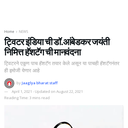
Home
NEWS
ट्विटर इंडिया ची डॉ.आंबेडकर जयंती
निमित्त हॅशटॅग ची मानवंदना
ट्विटरने एकूण पाच हॅशटॅग तयार केले असून या पाचही हॅशटॅगनंतर
ही इमोजी येणार आहे
by
Jaaglya bharat staff
April 1, 2021 - Updated on August 22, 2021
Reading Time: 3 mins read