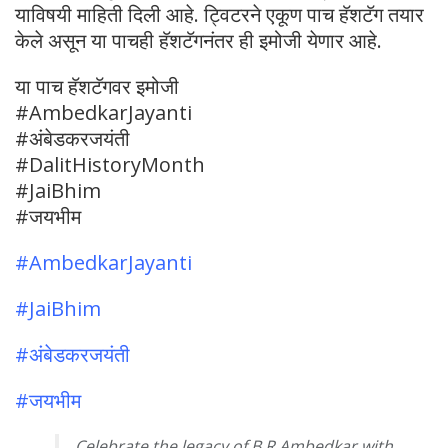
याविषयी माहिती दिली आहे. ट्विटरने एकूण पाच हॅशटॅग तयार
केले असून या पाचही हॅशटॅगनंतर ही इमोजी येणार आहे.
या पाच हॅशटॅगवर इमोजी
#AmbedkarJayanti
#अंबेडकरजयंती
#DalitHistoryMonth
#JaiBhim
#जयभीम
#AmbedkarJayanti
#JaiBhim
#अंबेडकरजयंती
#जयभीम
Celebrate the legacy of B.R.Ambedkar with