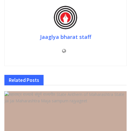
Jaaglya bharat staff
Related
Posts