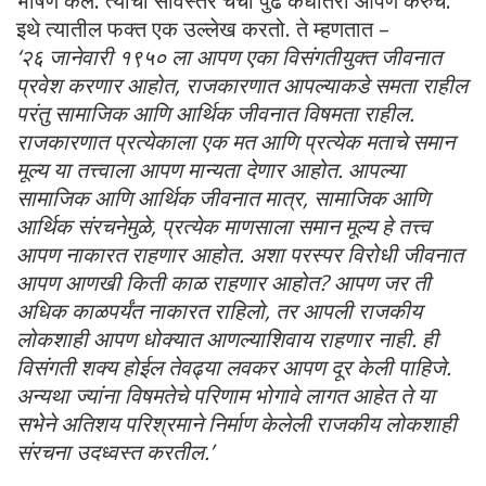
भाषण केले. त्याची सविस्तर चर्चा पुढे कधीतरी आपण करुच.
इथे त्यातील फक्त एक उल्लेख करतो. ते म्हणतात –
‘२६ जानेवारी १९५० ला आपण एका विसंगतीयुक्त जीवनात
प्रवेश करणार आहोत, राजकारणात आपल्याकडे समता राहील
परंतु सामाजिक आणि आर्थिक जीवनात विषमता राहील.
राजकारणात प्रत्येकाला एक मत आणि प्रत्येक मताचे समान
मूल्य या तत्त्वाला आपण मान्यता देणार आहोत. आपल्या
सामाजिक आणि आर्थिक जीवनात मात्र, सामाजिक आणि
आर्थिक संरचनेमुळे, प्रत्येक माणसाला समान मूल्य हे तत्त्व
आपण नाकारत राहणार आहोत. अशा परस्पर विरोधी जीवनात
आपण आणखी किती काळ राहणार आहोत? आपण जर ती
अधिक काळपर्यंत नाकारत राहिलो, तर आपली राजकीय
लोकशाही आपण धोक्यात आणल्याशिवाय राहणार नाही. ही
विसंगती शक्य होईल तेवढ्या लवकर आपण दूर केली पाहिजे.
अन्यथा ज्यांना विषमतेचे परिणाम भोगावे लागत आहेत ते या
सभेने अतिशय परिश्रमाने निर्माण केलेली राजकीय लोकशाही
संरचना उदध्वस्त करतील.’