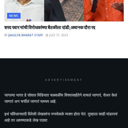
NEWS
शरद पवार यांची विरोधकांच्या बैठकीला दांडी;अचानक दौरा रद्द
BY
JAAGLYA BHARAT STAFF
JULY 17, 2023
ADVERTISEMENT
जागल्या भारत
हे सोशल मिडियात चळवळींच विश्वासार्हतेने वाचलं जाणारं, शेअर केलं
जाणारं अन चर्चीलं जाणारं माध्यम आहे.
इथं संविधानवादी विवेकी लेखकांना मनमोकळे व्यक्त होता येतं. तुम्हाला काही मांडायचं
आहे तर आमच्याकडे लेख पाठवा