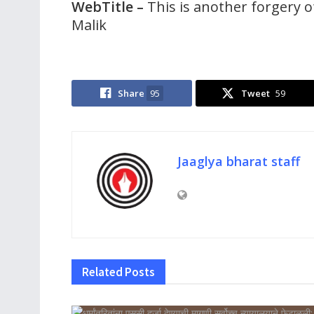
WebTitle
–
This is another forgery o
Malik
Share
95
Tweet
59
Jaaglya bharat staff
Related
Posts