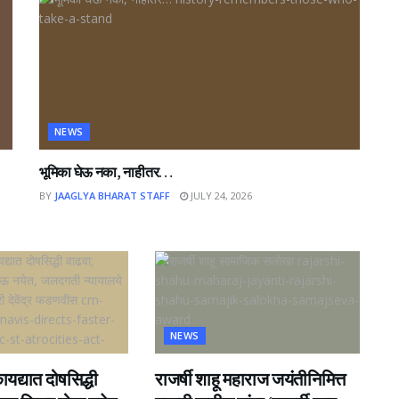
NEWS
भूमिका घेऊ नका, नाहीतर…
BY
JAAGLYA BHARAT STAFF
JULY 24, 2026
NEWS
यद्यात दोषसिद्धी
राजर्षी शाहू महाराज जयंतीनिमित्त