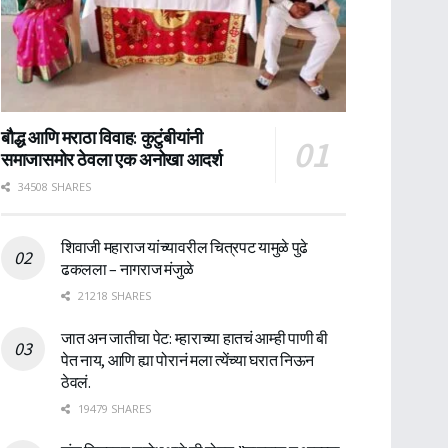
बौद्ध आणि मराठा विवाह: कुटुंबीयांनी
समाजासमोर ठेवला एक अनोखा आदर्श
34508 SHARES
शिवाजी महाराज यांच्यावरील चित्रपट यामुळे पुढे
ढकलला – नागराज मंजुळे
21218 SHARES
जात अन जातीचा पेट: म्हाराच्या हातचं आम्ही पाणी बी
पेत नाय, आणि ह्या पोरानं मला त्येंच्या घरात निऊन
ठेवलं.
19479 SHARES