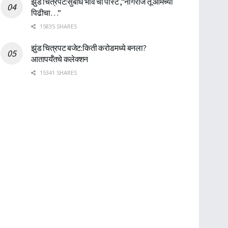
झुंड चित्रपट:सुबोध भावे ची पोस्ट ,”नागराज तू आमच्या
पिढीचा…”
15835 SHARES
झुंड चित्रपट बजेट:किती करोडमध्ये बनला?
आतापर्यँतचे कलेक्शन
15341 SHARES