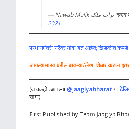
— Nawab M
2021
प्रधानमंत्री नरेंद्र मोदी येत आहेत;खिडकीत कपड
जागल्याभारत वरील बातम्या/लेख शेअर करून इतर लो
(वाचकहो..आपल्या
@jaaglyabharat
या
टेलि
सांगा)
First Published by Team Jaaglya Bha