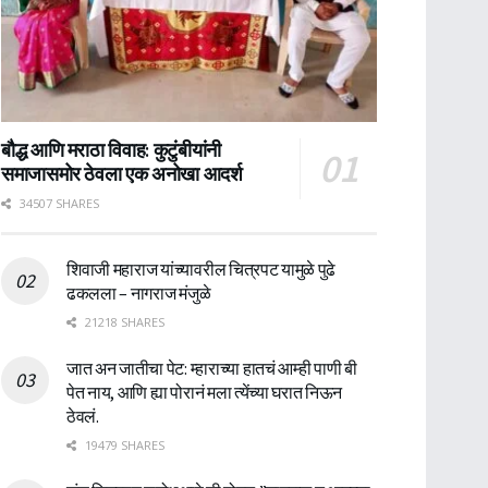
बौद्ध आणि मराठा विवाह: कुटुंबीयांनी
समाजासमोर ठेवला एक अनोखा आदर्श
34507 SHARES
शिवाजी महाराज यांच्यावरील चित्रपट यामुळे पुढे
ढकलला – नागराज मंजुळे
21218 SHARES
जात अन जातीचा पेट: म्हाराच्या हातचं आम्ही पाणी बी
पेत नाय, आणि ह्या पोरानं मला त्येंच्या घरात निऊन
ठेवलं.
19479 SHARES