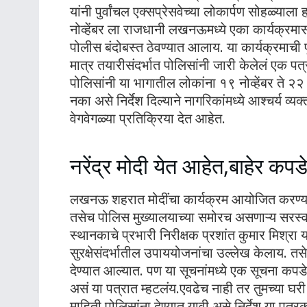
यांनी पुर्वांचल एक्सप्रेसवेच्या लोकार्पण सोहळ्याल
नोव्हेंबर ला राजधानी लखनऊमध्ये एका कार्यक्रम
पोलीस बंदोबस्त ठेवण्यात आलाय. या कार्यक्रमाची पू
मात्र तयारीसंदर्भात पोलिसांनी जारी केलेलं एक पत्र
पोलिसांनी या भागातील लोकांना १९ नोव्हेंबर ते २
नका असे निर्देश दिल्याने नागरिकांमध्ये आश्चर्य व
वेगवेगळ्या प्रतिक्रिया देत आहेत.
नरेंद्र मोदी येत आहेत,बाहेर कप
लखनऊ शहरात मोदींचा कार्यक्रम आयोजित करण्य
तसेच पोलिस मुख्यालयाच्या समोरच असणाऱ्य सरस्
स्थानकाचे प्रभारी निरीक्षक प्रशांत कुमार मिश्रा य
सुरक्षेसंदर्भातील उपाययोजनांचा उल्लेख केलाय. तस
देण्यात आल्यात. पण या सूचनांमध्ये एक सूचना कपड
असं या पत्रात म्हटलंय.एवढेच नाही तर तुमच्या घरी
माहिती पोलिसांना देण्यात यावी असे निर्देश या पत्