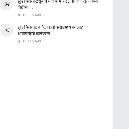
झुंड चित्रपट:सुबोध भावे ची पोस्ट ,”नागराज तू आमच्या
पिढीचा…”
15835 SHARES
झुंड चित्रपट बजेट:किती करोडमध्ये बनला?
आतापर्यँतचे कलेक्शन
15341 SHARES