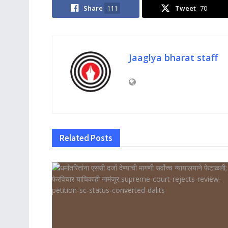
Share
111
Tweet
70
Jaaglya bharat staff
Related
Posts