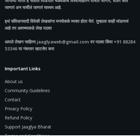
जागल्या भारत
हे सोशल मिडियात चळवळींच विश्वासार्हतेने वाचलं जाणारं, शेअर केलं
जाणारं अन चर्चीलं जाणारं माध्यम आहे.
इथं संविधानवादी विवेकी लेखकांना मनमोकळे व्यक्त होता येतं. तुम्हाला काही मांडायचं
आहे तर आमच्याकडे लेख पाठवा
आपले लेखन साहित्य jaaglyaweb@gmail.com वर पाठवा किंवा +91 88284
53346 या नंबरवर व्हाटसेप करा
Important Links
About us
Community Guidelines
Contact
Privacy Policy
Refund Policy
Support Jaaglya Bharat
Terms and Conditions