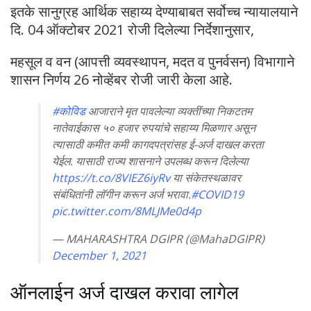
इतके सानुग्रह आर्थिक सहाय्य देण्याबाबत सर्वोच्च न्यायालयाने
दि. 04 ऑक्टोबर 2021 रोजी दिलेल्या निर्देशानुसार,
महसूल व वन (आपत्ती व्यवस्थापन, मदत व पुनर्वसन) विभागाने
शासन निर्णय 26 नोव्हेंबर रोजी जारी केला आहे.
#कोविड
आजाराने मृत पावलेल्या व्यक्तींच्या निकटतम
नातेवाईकास ५० हजार रुपयांचे सहाय्य मिळणार असून
त्यासाठी कमीत कमी कागदपत्रांसह ई-अर्ज दाखल करता
येईल. यासाठी राज्य शासनाने उपलब्ध करून दिलेल्या
https://t.co/8VIEZ6iyRv
या संकेतस्थळावर
संबंधितांनी लॉगीन करून अर्ज भरावा.
#COVID19
pic.twitter.com/8MLJMe0d4p
— MAHARASHTRA DGIPR (@MahaDGIPR)
December 1, 2021
ऑनलाईन अर्ज दाखल करावा लागेल