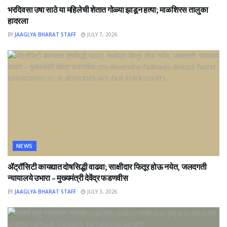
भरदिवसा उषा साठे या महिलेची शेतात गोळ्या झाडून हत्या; माळशिरस तालुका
हादरला
BY
JAAGLYA BHARAT STAFF
JULY 7, 2026
NEWS
ॲट्रॉसिटी कायद्यात दोषसिद्धी वाढवा; साक्षीदार फितूर होऊ नयेत, जलदगती
न्यायालये उभारा – मुख्यमंत्री देवेंद्र फडणवीस
BY
JAAGLYA BHARAT STAFF
JULY 3, 2026