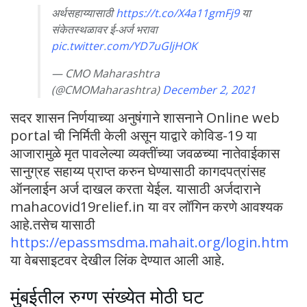
अर्थसहाय्यासाठी
https://t.co/X4a11gmFj9
या
संकेतस्थळावर ई-अर्ज भरावा
pic.twitter.com/YD7uGljHOK
— CMO Maharashtra
(@CMOMaharashtra)
December 2, 2021
सदर शासन निर्णयाच्या अनुषंगाने शासनाने Online web
portal ची निर्मिती केली असून याद्वारे कोविड-19 या
आजारामुळे मृत पावलेल्या व्यक्तींच्या जवळच्या नातेवाईकास
सानुग्रह सहाय्य प्राप्त करुन घेण्यासाठी कागदपत्रांसह
ऑनलाईन अर्ज दाखल करता येईल. यासाठी अर्जदाराने
mahacovid19relief.in या वर लॉगिन करणे आवश्यक
आहे.तसेच यासाठी
https://epassmsdma.mahait.org/login.htm
या वेबसाइटवर देखील लिंक देण्यात आली आहे.
मुंबईतील रुग्ण संख्येत मोठी घट