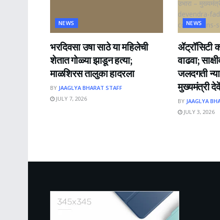
NEWS
NEWS
भरदिवसा उषा साठे या महिलेची
ॲट्रॉसिटी का
शेतात गोळ्या झाडून हत्या;
वाढवा; साक्ष
माळशिरस तालुका हादरला
जलदगती न्या
मुख्यमंत्री द
BY
JAAGLYA BHARAT STAFF
JULY 7, 2026
BY
JAAGLYA BH
JULY 3, 2026