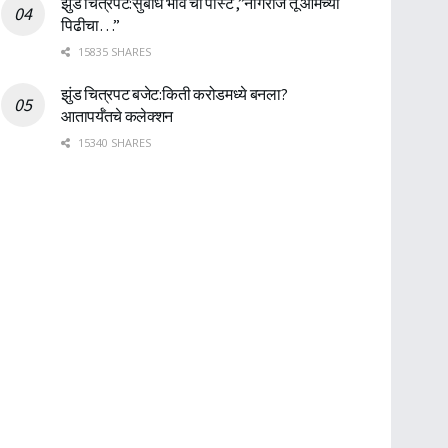
झुंड चित्रपट:सुबोध भावे ची पोस्ट ,”नागराज तू आमच्या
पिढीचा…”
15835 SHARES
झुंड चित्रपट बजेट:किती करोडमध्ये बनला?
आतापर्यँतचे कलेक्शन
15340 SHARES