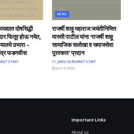
NEWS
यद्यात दोषसिद्धी
राजर्षी शाहू महाराज जयंतीनिमित्त
ीदार फितूर होऊ नयेत,
मारुती पाटील यांना ‘राजर्षी शाहू
यालये उभारा –
सामाजिक सलोखा व समाजसेवा
ेवेंद्र फडणवीस
पुरस्कार’ प्रदान
ARAT STAFF
BY
JAAGLYA BHARAT STAFF
JULY 2, 2026
Important Links
About us