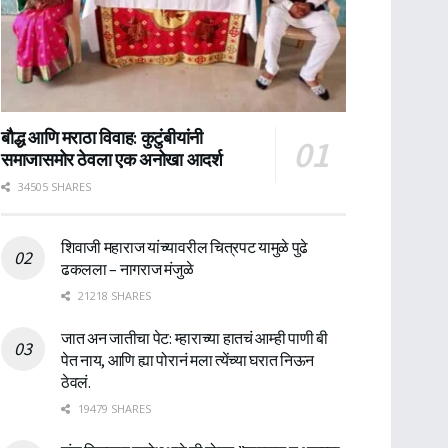
बौद्ध आणि मराठा विवाह: कुटुंबीयांनी
समाजासमोर ठेवला एक अनोखा आदर्श
34505 SHARES
शिवाजी महाराज यांच्यावरील चित्रपट यामुळे पुढे
ढकलला – नागराज मंजुळे
21218 SHARES
जात अन जातीचा पेट: म्हाराच्या हातचं आम्ही पाणी बी
पेत नाय, आणि ह्या पोरानं मला त्येंच्या घरात निऊन
ठेवलं.
19479 SHARES