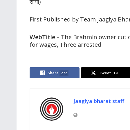
सांगा)
First Published by Team Jaaglya Bha
WebTitle
–
The Brahmin owner cut off
for wages, Three arrested
Share
272
Tweet
170
Jaaglya bharat staff