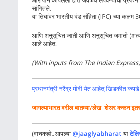
आरोपीने कापलेला हात जवळच लपवण्याचा प्रयत्न क
सांगितले.
या तिघांवर भारतीय दंड संहिता (IPC) च्या कलम 30
आणि अनुसूचित जाती आणि अनुसूचित जमाती (अत्याचार
आले आहेत.
(With inputs from The Indian Express
प्रधानमंत्री नरेंद्र मोदी येत आहेत;खिडकीत कपड
जागल्याभारत वरील बातम्या/लेख शेअर करून इतर लो
(वाचकहो..आपल्या
@jaaglyabharat
या
टेलि