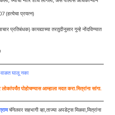
ेला, ज्याचा नंतर शोध लागला, असे पोलीस अधिकाऱ्याने
7 (हत्येचा प्रयत्न)
 प्रतिबंधक) कायद्याच्या तरतुदीनुसार गुन्हे नोंदविण्यात
)
े वाळत घालू नका
कांपर्यंत पोहोचण्यास आम्हाला मदत करा.मित्रांना सांगा.
ग्राम
चॅनेलवर सहभागी व्हा,ताज्या अपडेट्स मिळवा,मित्रांना