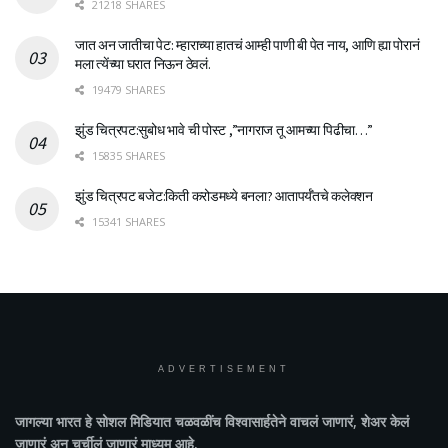
21218 SHARES
जात अन जातीचा पेट: म्हाराच्या हातचं आम्ही पाणी बी पेत नाय, आणि ह्या पोरानं
मला त्येंच्या घरात निऊन ठेवलं.
19479 SHARES
झुंड चित्रपट:सुबोध भावे ची पोस्ट ,”नागराज तू आमच्या पिढीचा…”
15835 SHARES
झुंड चित्रपट बजेट:किती करोडमध्ये बनला? आतापर्यँतचे कलेक्शन
15341 SHARES
ADVERTISEMENT
जागल्या भारत
हे सोशल मिडियात चळवळींच विश्वासार्हतेने वाचलं जाणारं, शेअर केलं
जाणारं अन चर्चीलं जाणारं माध्यम आहे.