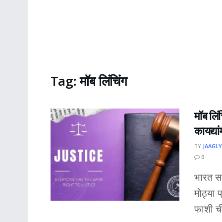
Tag:
मॉब लिंचिंग
मॉब लिंच
कायद्यां
BY
JAAGLY
0
भारत सर
मोठ्या 
फाशी ची