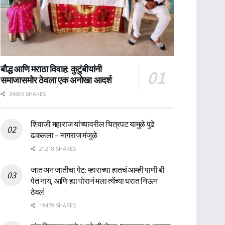
बौद्ध आणि मराठा विवाह: कुटुंबीयांनी
समाजासमोर ठेवला एक अनोखा आदर्श
34505 SHARES
शिवाजी महाराज यांच्यावरील चित्रपट यामुळे पुढे
ढकलला – नागराज मंजुळे
21218 SHARES
जात अन जातीचा पेट: म्हाराच्या हातचं आम्ही पाणी बी
पेत नाय, आणि ह्या पोरानं मला त्येंच्या घरात निऊन
ठेवलं.
19479 SHARES