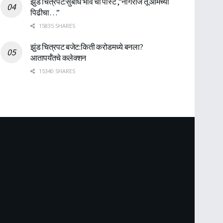
झुंड चित्रपट:सुबोध भावे ची पोस्ट ,”नागराज तू आमच्या
पिढीचा…”
15835 SHARES
झुंड चित्रपट बजेट:किती करोडमध्ये बनला?
आतापर्यँतचे कलेक्शन
15340 SHARES