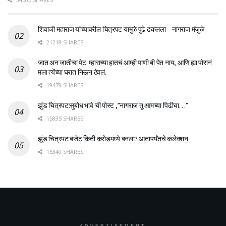
शिवाजी महाराज यांच्यावरील चित्रपट यामुळे पुढे ढकलला – नागराज मंजुळे
21218 SHARES
जात अन जातीचा पेट: म्हाराच्या हातचं आम्ही पाणी बी पेत नाय, आणि ह्या पोरानं
मला त्येंच्या घरात निऊन ठेवलं.
19479 SHARES
झुंड चित्रपट:सुबोध भावे ची पोस्ट ,”नागराज तू आमच्या पिढीचा…”
15835 SHARES
झुंड चित्रपट बजेट:किती करोडमध्ये बनला? आतापर्यँतचे कलेक्शन
15340 SHARES