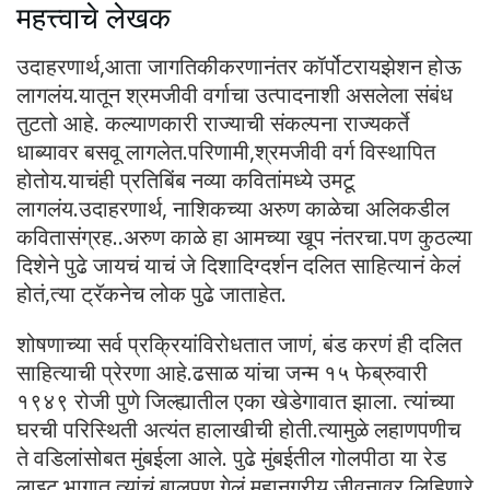
महत्त्वाचे लेखक
उदाहरणार्थ,आता जागतिकीकरणानंतर कॉर्पोटरायझेशन होऊ
लागलंय.यातून श्रमजीवी वर्गाचा उत्पादनाशी असलेला संबंध
तुटतो आहे. कल्याणकारी राज्याची संकल्पना राज्यकर्ते
धाब्यावर बसवू लागलेत.परिणामी,श्रमजीवी वर्ग विस्थापित
होतोय.याचंही प्रतिबिंब नव्या कवितांमध्ये उमटू
लागलंय.उदाहरणार्थ, नाशिकच्या अरुण काळेचा अलिकडील
कवितासंग्रह..अरुण काळे हा आमच्या खूप नंतरचा.पण कुठल्या
दिशेने पुढे जायचं याचं जे दिशादिग्दर्शन दलित साहित्यानं केलं
होतं,त्या ट्रॅकनेच लोक पुढे जाताहेत.
शोषणाच्या सर्व प्रक्रियांविरोधतात जाणं, बंड करणं ही दलित
साहित्याची प्रेरणा आहे.ढसाळ यांचा जन्म १५ फेब्रुवारी
१९४९ रोजी पुणे जिल्ह्यातील एका खेडेगावात झाला. त्यांच्या
घरची परिस्थिती अत्यंत हालाखीची होती.त्यामुळे लहाणपणीच
ते वडिलांसोबत मुंबईला आले. पुढे मुंबईतील गोलपीठा या रेड
लाइट भागात त्यांचं बालपण गेलं.महानगरीय जीवनावर लिहिणारे