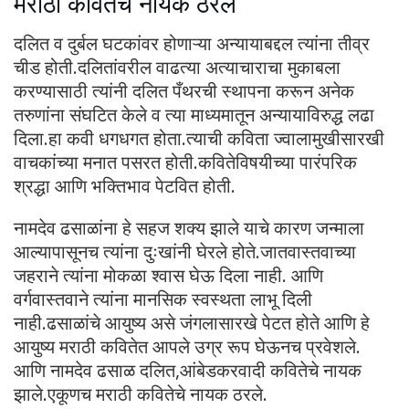
मराठी कवितेचे नायक ठरले
दलित व दुर्बल घटकांवर होणाऱ्या अन्यायाबद्दल त्यांना तीव्र
चीड होती.दलितांवरील वाढत्या अत्याचाराचा मुकाबला
करण्यासाठी त्यांनी दलित पँथरची स्थापना करून अनेक
तरुणांना संघटित केले व त्या माध्यमातून अन्यायाविरुद्ध लढा
दिला.हा कवी धगधगत होता.त्याची कविता ज्वालामुखीसारखी
वाचकांच्या मनात पसरत होती.कवितेविषयीच्या पारंपरिक
श्रद्धा आणि भक्तिभाव पेटवित होती.
नामदेव ढसाळांना हे सहज शक्य झाले याचे कारण जन्माला
आल्यापासूनच त्यांना दुःखांनी घेरले होते.जातवास्तवाच्या
जहराने त्यांना मोकळा श्वास घेऊ दिला नाही. आणि
वर्गवास्तवाने त्यांना मानसिक स्वस्थता लाभू दिली
नाही.ढसाळांचे आयुष्य असे जंगलासारखे पेटत होते आणि हे
आयुष्य मराठी कवितेत आपले उग्र रूप घेऊनच प्रवेशले.
आणि नामदेव ढसाळ दलित,आंबेडकरवादी कवितेचे नायक
झाले.एकूणच मराठी कवितेचे नायक ठरले.