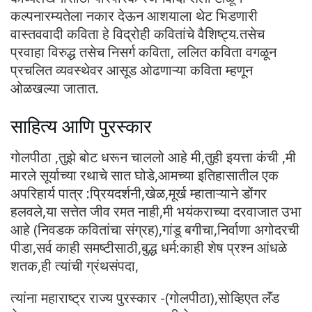
कल्पनारम्यतेला नकार देऊन आशयाला थेट भिडणारी
वास्तववादी कविता हे विद्रोही कवितांचे वैशिष्ट्य.तसेच
प्रवाहा विरुद्ध तसेच निसर्ग कविता, ललित कविता वगळून
प्रचलित व्यवस्थेवर आसूड ओढणाऱ्या कविता म्हणून
ओळखल्या जातात.
साहित्य आणि पुरस्कार
गोलपीठा ,तुझे बोट धरून चाललो आहे मी,तुही इयत्ता कंची ,मी
मारले सूर्याच्या रथाचे सात घोडे,आमच्या इतिहासातील एक
अपरिहार्य पात्र :प्रियदर्शनी,खेळ,मूर्ख म्हाताऱ्याने डोंगर
हलवले,या सत्तेत जीव रमत नाही,मी भयंकराच्या दरवाजात उभा
आहे (निवडक कवितांचा संग्रह),गांडू बगीचा,निर्वाणा अगोदरची
पीडा,सर्व काही समष्टीसाठी,बुद्ध धर्म:काही शेष प्रश्न आंधळे
शतक,ही त्यांची ग्रंथसंपदा,
त्यांना महाराष्ट्र राज्य पुरस्कार -(गोलपीठा),सोव्हिएत लॅंड