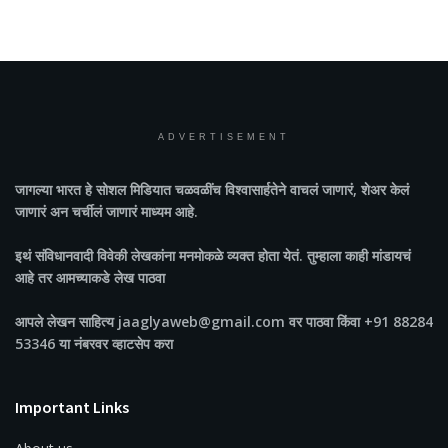
ADVERTISEMENT
जागल्या भारत
हे सोशल मिडियात चळवळींच विश्वासार्हतेने वाचलं जाणारं, शेअर केलं
जाणारं अन चर्चीलं जाणारं माध्यम आहे.
इथं संविधानवादी विवेकी लेखकांना मनमोकळे व्यक्त होता येतं. तुम्हाला काही मांडायचं
आहे तर आमच्याकडे लेख पाठवा
आपले लेखन साहित्य jaaglyaweb@gmail.com वर पाठवा किंवा +91 88284
53346 या नंबरवर व्हाटसेप करा
Important Links