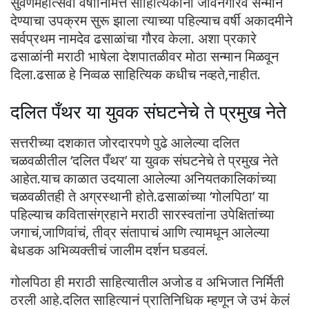
सुवर्णमहोत्सवी वर्षानिमित्त साहित्यिकांना जीवनगौरव सन्मान
देण्याचा उपक्रम सुरू झाला त्याच्या पहिल्याच वर्षी अकादमीने
सर्वप्रथम नामदेव ढसाळांचा गौरव केला. अशा प्रकारे
ढसाळांनी मराठी भाषेला देशपातळीवर मोठा सन्मान मिळवून
दिला.ढसाळ हे निव्वळ साहित्यिक कधीच नव्हते,नाहीत.
दलित पँथर या युवक संघटनेचे ते प्रमुख नेते
सत्तरीच्या दशकात जोरदारपणे पुढे आलेल्या दलित
चळवळीतील ‘दलित पँथर’ या युवक संघटनेचे ते प्रमुख नेते
आहेत.याच काळात उदयाला आलेल्या अनियतकालिकांच्या
चळवळीतही ते अग्रस्थानी होते.ढसाळांच्या ‘गोलपिठा’ या
पहिल्याच कवितासंग्रहाने मराठी सारस्वतांना उपेक्षितांच्या
जगाचं,जाणिवांचं, तीव्र संतापाचं आणि त्यामधून आलेल्या
बेधडक अभिव्यक्तीचं जालीम दर्शन घडवलं.
गोलपिठा ही मराठी साहित्यातील अजोड व अभिजात निर्मिती
ठरली आहे.दलित साहित्यानं प्रातिनिधिक म्हणून जे उभं केलं