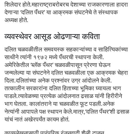
शिलेदार होते.महाराष्ट्राबरोबरच देशाच्या राजकारणाला हादरा
देणाऱ्या ‘दलित पँथर’ या आक्रमक संघटनेचे ते संस्थापक
अध्यक्ष होते.
व्यवस्थेवर आसूड ओढणाऱ्या कविता
दलित चळवळीतील समवयस्क सहकाऱ्यांच्या व साहित्यिकांच्या
साथीने त्यांनी १९७२ मध्ये पँथरची स्थापना केली.
अमेरिकेतील ‘ब्लॅक पँथर’ चळवळीपासून प्रेरणा घेऊन
जन्मलेल्या या संघटनेने दलित चळवळीला एक आक्रमक चेहरा
दिला.दलितांच्या अनेक प्रश्नांवर उग्र आंदोलने केली.
तत्कालीन सरकारांना दलित हिताच्या भूमिका घ्यायला भाग
पाडले.त्यावेळच्या प्रत्येक आंदोलनात ढसाळ यांनी हिरीरीने
भाग घेतला. कालांतराने या चळवळीत फूट पडली.अनेक
नेत्यांनी आपापले पक्ष स्थापन केले.मात्र,‘दलित पँथर’शी ढसाळ
यांचं नातं अखेरपर्यंत कायम होतं.
काव्यलेखनासाठी पारंपरिक रंजनवादी शैली टाळून