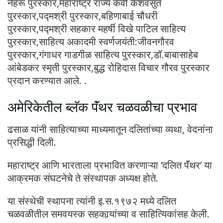
नेहरू पुरस्कार,महाराष्ट्र राज्य कवी केशवसुत
पुरस्कार,पद्मश्री पुरस्कार,बहिणाबाई चौधरी
पुरस्कार,पद्मश्री सहकार महर्षी विखे पाटिल साहित्य
पुरस्कार,साहित्य अकादमी स्वर्णजयंती:जीवनगौरव
पुरस्कार,गंगाधर गाडगीळ साहित्य पुरस्कार,डॉ.बाबासाहेब
आंबेडकर स्मृती पुरस्कार,बुद्ध रोहिदास विचार गौरव पुरस्कार
प्रदान करण्यात आले. .
अमेरिकेतील ब्लॅक पॅंथर चळवळीचा प्रभाव
ढसाळ यांनी साहित्याच्या माध्यमातून दलितांच्या व्यथा, वेदनांना
प्रसिद्धी दिली.
महाराष्ट्र आणि भारताला प्रभावित करणाऱ्या ‘दलित पॅंथर’ या
आक्रमक संघटनेचे ते संस्थापक अध्यक्ष होते.
या संस्थेची स्थापना त्यांनी इ.स.१९७२ मध्ये दलित
चळवळीतील समवयस्क सहकार्‍यांच्या व साहित्यिकांसह केली.