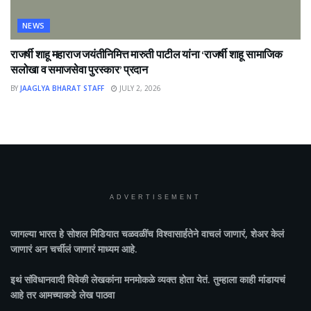
NEWS
राजर्षी शाहू महाराज जयंतीनिमित्त मारुती पाटील यांना ‘राजर्षी शाहू सामाजिक
सलोखा व समाजसेवा पुरस्कार’ प्रदान
BY
JAAGLYA BHARAT STAFF
JULY 2, 2026
ADVERTISEMENT
जागल्या भारत
हे सोशल मिडियात चळवळींच विश्वासार्हतेने वाचलं जाणारं, शेअर केलं
जाणारं अन चर्चीलं जाणारं माध्यम आहे.
इथं संविधानवादी विवेकी लेखकांना मनमोकळे व्यक्त होता येतं. तुम्हाला काही मांडायचं
आहे तर आमच्याकडे लेख पाठवा