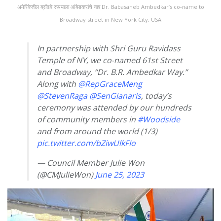
अमेरिकेतील ब्रॉडवे रस्त्याला आंबेडकरांचे नाव Dr. Babasaheb Ambedkar’s co-name to
Broadway street in New York City, USA
In partnership with Shri Guru Ravidass
Temple of NY, we co-named 61st Street
and Broadway, “Dr. B.R. Ambedkar Way.”
Along with
@RepGraceMeng
@StevenRaga
@SenGianaris
, today’s
ceremony was attended by our hundreds
of community members in
#Woodside
and from around the world (1/3)
pic.twitter.com/bZiwUlkFIo
— Council Member Julie Won
(@CMJulieWon)
June 25, 2023