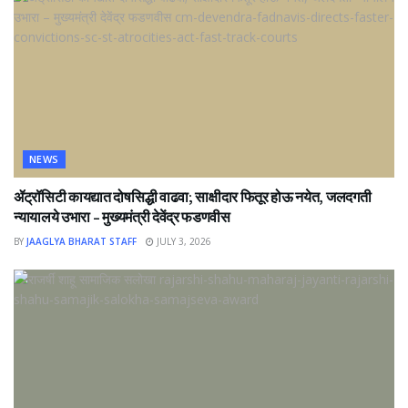
NEWS
ॲट्रॉसिटी कायद्यात दोषसिद्धी वाढवा; साक्षीदार फितूर होऊ नयेत, जलदगती
न्यायालये उभारा – मुख्यमंत्री देवेंद्र फडणवीस
BY
JAAGLYA BHARAT STAFF
JULY 3, 2026