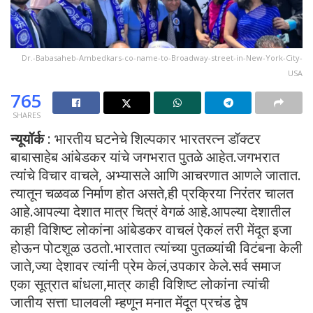
Dr.-Babasaheb-Ambedkars-co-name-to-Broadway-street-in-New-York-City-
USA
765
SHARES
न्यूयॉर्क
: भारतीय घटनेचे शिल्पकार भारतरत्न डॉक्टर
बाबासाहेब आंबेडकर यांचे जगभरात पुतळे आहेत.जगभरात
त्यांचे विचार वाचले, अभ्यासले आणि आचरणात आणले जातात.
त्यातून चळवळ निर्माण होत असते,ही प्रक्रिया निरंतर चालत
आहे.आपल्या देशात मात्र चित्रं वेगळं आहे.आपल्या देशातील
काही विशिष्ट लोकांना आंबेडकर वाचलं ऐकलं तरी मेंदूत इजा
होऊन पोटशूळ उठतो.भारतात त्यांच्या पुतळ्यांची विटंबना केली
जाते,ज्या देशावर त्यांनी प्रेम केलं,उपकार केले.सर्व समाज
एका सूत्रात बांधला,मात्र काही विशिष्ट लोकांना त्यांची
जातीय सत्ता घालवली म्हणून मनात मेंदूत प्रचंड द्वेष