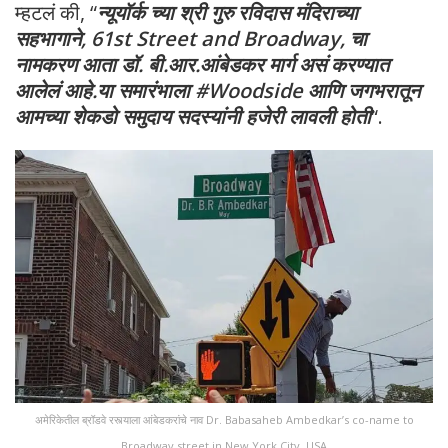
म्हटलं की, “
न्यूयॉर्क च्या श्री गुरु रविदास मंदिराच्या
सहभागाने, 61st Street and Broadway, चा
नामकरण आता डॉ. बी.आर.आंबेडकर मार्ग असं करण्यात
आलेलं आहे.या समारंभाला #Woodside आणि जगभरातून
आमच्या शेकडो समुदाय सदस्यांनी हजेरी लावली होती
“.
अमेरिकेतील ब्रॉडवे रस्त्याला आंबेडकरांचे नाव Dr. Babasaheb Ambedkar’s co-name to
Broadway street in New York City, USA