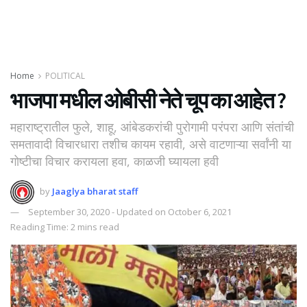
Home
POLITICAL
भाजपा मधील ओबीसी नेते चूप का आहेत ?
महाराष्ट्रातील फुले, शाहू, आंबेडकरांची पुरोगामी परंपरा आणि संतांची
समतावादी विचारधारा तशीच कायम रहावी, असे वाटणाऱ्या सर्वांनी या
गोष्टीचा विचार करायला हवा, काळजी घ्यायला हवी
by
Jaaglya bharat staff
September 30, 2020 - Updated on October 6, 2021
Reading Time: 2 mins read