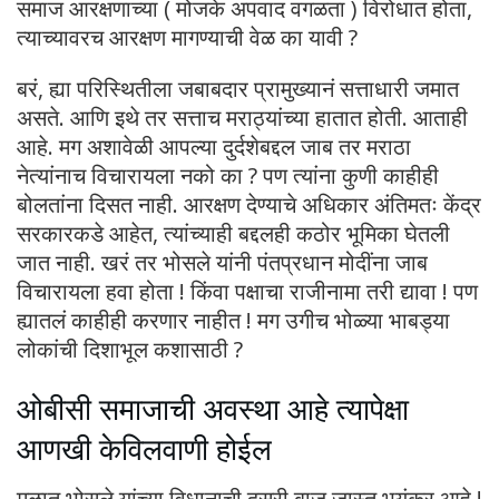
समाज आरक्षणाच्या ( मोजके अपवाद वगळता ) विरोधात होता,
त्याच्यावरच आरक्षण मागण्याची वेळ का यावी ?
बरं, ह्या परिस्थितीला जबाबदार प्रामुख्यानं सत्ताधारी जमात
असते. आणि इथे तर सत्ताच मराठ्यांच्या हातात होती. आताही
आहे. मग अशावेळी आपल्या दुर्दशेबद्दल जाब तर मराठा
नेत्यांनाच विचारायला नको का ? पण त्यांना कुणी काहीही
बोलतांना दिसत नाही. आरक्षण देण्याचे अधिकार अंतिमतः केंद्र
सरकारकडे आहेत, त्यांच्याही बद्दलही कठोर भूमिका घेतली
जात नाही. खरं तर भोसले यांनी पंतप्रधान मोदींना जाब
विचारायला हवा होता ! किंवा पक्षाचा राजीनामा तरी द्यावा ! पण
ह्यातलं काहीही करणार नाहीत ! मग उगीच भोळ्या भाबड्या
लोकांची दिशाभूल कशासाठी ?
ओबीसी समाजाची अवस्था आहे त्यापेक्षा
आणखी केविलवाणी होईल
मुळात भोसले यांच्या विधानाची दुसरी बाजू जास्त भयंकर आहे !