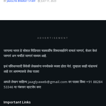
BY
JAAGLYA BHARAT STAFF
JULY 17, 2023
ADVERTISEMENT
जागल्या भारत
हे सोशल मिडियात चळवळींच विश्वासार्हतेने वाचलं जाणारं, शेअर केलं
जाणारं अन चर्चीलं जाणारं माध्यम आहे.
इथं संविधानवादी विवेकी लेखकांना मनमोकळे व्यक्त होता येतं. तुम्हाला काही मांडायचं
आहे तर आमच्याकडे लेख पाठवा
आपले लेखन साहित्य jaaglyaweb@gmail.com वर पाठवा किंवा +91 88284
53346 या नंबरवर व्हाटसेप करा
Important Links