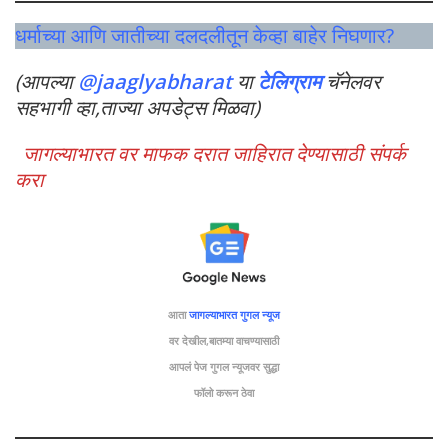
धर्माच्या आणि जातीच्या दलदलीतून केव्हा बाहेर निघणार?
(आपल्या
@jaaglyabharat
या
टेलिग्राम
चॅनेलवर
सहभागी व्हा,ताज्या अपडेट्स मिळवा)
जागल्याभारत वर माफक दरात जाहिरात देण्यासाठी संपर्क
करा
आता
जागल्याभारत गुगल न्यूज
वर देखील,बातम्या वाचण्यासाठी
आपलं पेज गुगल न्यूजवर सुद्धा
फॉलो
करून ठेवा