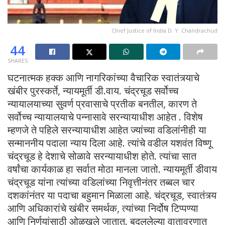
Chief Justice of India D. Y. Chandrachud
44
SHARES
घटनात्मक हक्क आणि नागरिकांच्या वैचारिक स्वातंत्र्याचे
खंबीर पुरस्कर्ते, न्यायमूर्ती डी.वाय. चंद्रचूड सर्वोच्च
न्यायालयाच्या सुवर्ण प्रवासाचे प्रतीक बनतील, कारण ते
सर्वोच्च न्यायालयाचे पन्नासावे सरन्यायाधीश आहेत . विशेष
म्हणजे ते पहिले सरन्यायाधीश आहेत ज्यांच्या वडिलांनीही या
सन्माननीय पदाला न्याय दिला आहे. त्यांचे वडील यशवंत विष्णू
चंद्रचूड हे देशाचे सोळावे सरन्यायाधीश होते. त्यांचा सात
वर्षांचा कार्यकाळ हा सर्वात मोठा मानला जातो. न्यायमूर्ती डीवाय
चंद्रचूड यांना त्यांच्या वडिलांच्या निवृत्तीनंतर तब्बल चार
दशकांनंतर या पदाचा बहुमान मिळाला आहे. चंद्रचूड, स्वातंत्र्य
आणि अधिकारांचे खंबीर समर्थक, त्यांच्या निर्दोष टिप्पण्या
आणि निर्णयांसाठी ओळखले जातात. बदललेल्या वातावरणात