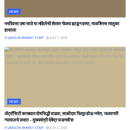
NEWS
भरदिवसा उषा साठे या महिलेची शेतात गोळ्या झाडून हत्या; माळशिरस तालुका
हादरला
BY
JAAGLYA BHARAT STAFF
JULY 7, 2026
NEWS
ॲट्रॉसिटी कायद्यात दोषसिद्धी वाढवा; साक्षीदार फितूर होऊ नयेत, जलदगती
न्यायालये उभारा – मुख्यमंत्री देवेंद्र फडणवीस
BY
JAAGLYA BHARAT STAFF
JULY 3, 2026