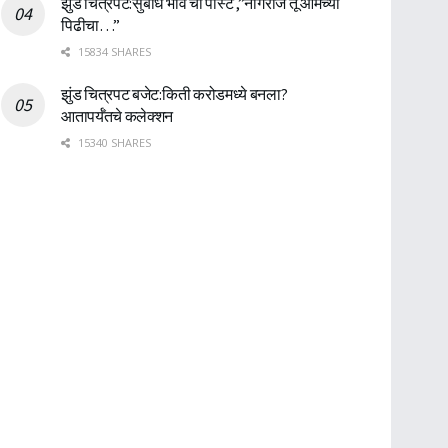
झुंड चित्रपट:सुबोध भावे ची पोस्ट ,”नागराज तू आमच्या
पिढीचा…”
15834 SHARES
झुंड चित्रपट बजेट:किती करोडमध्ये बनला?
आतापर्यँतचे कलेक्शन
15340 SHARES