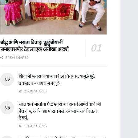
बौद्ध आणि मराठा विवाह: कुटुंबीयांनी
समाजासमोर ठेवला एक अनोखा आदर्श
34504 SHARES
शिवाजी महाराज यांच्यावरील चित्रपट यामुळे पुढे
ढकलला – नागराज मंजुळे
21218 SHARES
जात अन जातीचा पेट: म्हाराच्या हातचं आम्ही पाणी बी
पेत नाय, आणि ह्या पोरानं मला त्येंच्या घरात निऊन
ठेवलं.
19478 SHARES