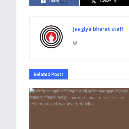
Share
57
Tweet
36
Jaaglya bharat staff
Related
Posts