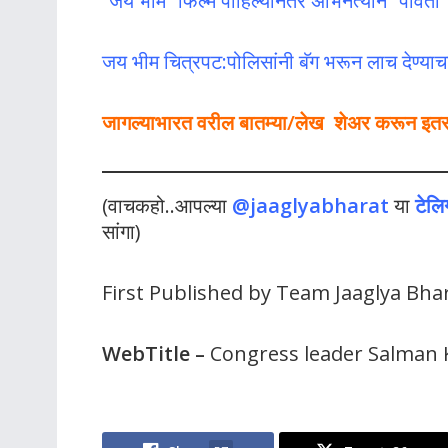
“जय भीम” फिल्म पाहिल्यानंतर अभिनेत्याने “पार्वती”
जय भीम चित्रपट:पोलिसांनी बॅग भरून लाच देण्याचा प
जागल्याभारत वरील बातम्या/लेख शेअर करून इतर लो
(वाचकहो..आपल्या
@jaaglyabharat
या
टेलि
सांगा)
First Published by Team Jaaglya Bha
WebTitle
–
Congress leader Salman K