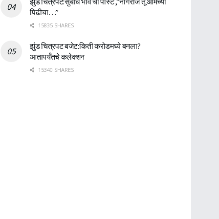
झुंड चित्रपट:सुबोध भावे ची पोस्ट ,”नागराज तू आमच्या
पिढीचा…”
15835 SHARES
झुंड चित्रपट बजेट:किती करोडमध्ये बनला?
आतापर्यँतचे कलेक्शन
15340 SHARES