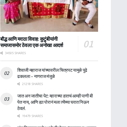
बौद्ध आणि मराठा विवाह: कुटुंबीयांनी
समाजासमोर ठेवला एक अनोखा आदर्श
34505 SHARES
शिवाजी महाराज यांच्यावरील चित्रपट यामुळे पुढे
ढकलला – नागराज मंजुळे
21218 SHARES
जात अन जातीचा पेट: म्हाराच्या हातचं आम्ही पाणी बी
पेत नाय, आणि ह्या पोरानं मला त्येंच्या घरात निऊन
ठेवलं.
19479 SHARES