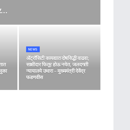
तर…
NEWS
ॲट्रॉसिटी कायद्यात दोषसिद्धी वाढवा;
तात
साक्षीदार फितूर होऊ नयेत, जलदगती
लुका
न्यायालये उभारा – मुख्यमंत्री देवेंद्र
फडणवीस