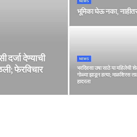
NEWS
भूमिका घेऊ नका, नाही
सी दर्जा देण्याची
NEWS
ाळली; फेरविचार
भरदिवसा उषा साठे या महिलेची शे
गोळ्या झाडून हत्या; माळशिरस ता
हादरला