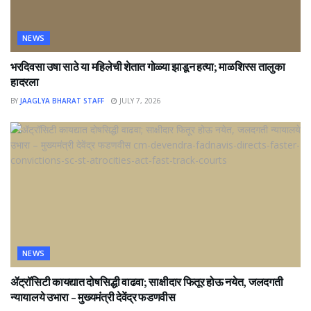
NEWS
भरदिवसा उषा साठे या महिलेची शेतात गोळ्या झाडून हत्या; माळशिरस तालुका
हादरला
BY
JAAGLYA BHARAT STAFF
JULY 7, 2026
NEWS
ॲट्रॉसिटी कायद्यात दोषसिद्धी वाढवा; साक्षीदार फितूर होऊ नयेत, जलदगती
न्यायालये उभारा – मुख्यमंत्री देवेंद्र फडणवीस