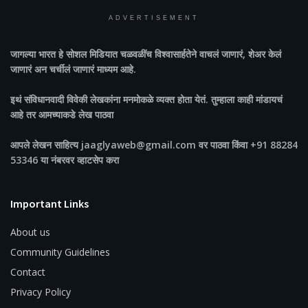
ADVERTISEMENT
जागल्या भारत
हे सोशल मिडियात चळवळींच विश्वासार्हतेने वाचलं जाणारं, शेअर केलं
जाणारं अन चर्चीलं जाणारं माध्यम आहे.
इथं संविधानवादी विवेकी लेखकांना मनमोकळे व्यक्त होता येतं. तुम्हाला काही मांडायचं
आहे तर आमच्याकडे लेख पाठवा
आपले लेखन साहित्य jaaglyaweb@gmail.com वर पाठवा किंवा +91 88284
53346 या नंबरवर व्हाटसेप करा
Important Links
About us
Community Guidelines
Contact
Privacy Policy