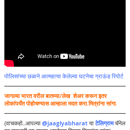
पोलिसांच्या छळाने आत्महत्या केलेल्या घटनेचा ग्राऊंड रिपोर्ट
जागल्या भारत वरील बातम्या/लेख शेअर करून इतर
लोकांपर्यंत पोहोचण्यास आम्हाला मदत करा.मित्रांना सांगा.
(वाचकहो..आपल्या
@jaaglyabharat
या
टेलिग्राम
चॅनेल