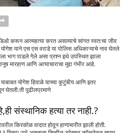
्हिडिओ करून आत्महत्या करत असल्याचे सांगत स्वत:चा जीव
 योगेश याने एस एस वराडे या पोलिस अधिकाऱ्याचे नाव घेतले
यला भाग पाडले गेले असा प्रश्न इथे उपस्थित झाला
नुष मारहाण आणि अत्याचाराचा मुद्दा गंभीर आहे.
ी याबाबत योगेश हिवाळे याच्या कुटुंबीय आणि इतर
णून घेतली.ती पुढीलप्रमाणे
े,ही संस्थानिक हत्या तर नाही.?
ाड्यावरील किरकोळ वादात होवून हाणामारीत झाली होती.
13 मित्र) उभे असताना सिव्हील ड्रेसवर कॉन्स्टेबल सागर