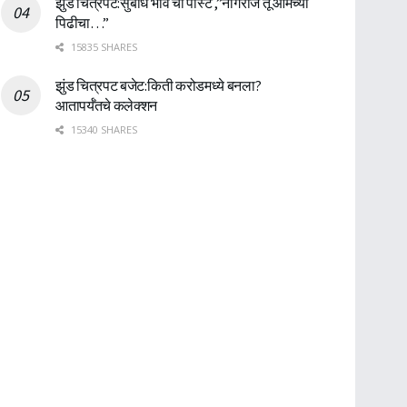
झुंड चित्रपट:सुबोध भावे ची पोस्ट ,”नागराज तू आमच्या
पिढीचा…”
15835 SHARES
झुंड चित्रपट बजेट:किती करोडमध्ये बनला?
आतापर्यँतचे कलेक्शन
15340 SHARES