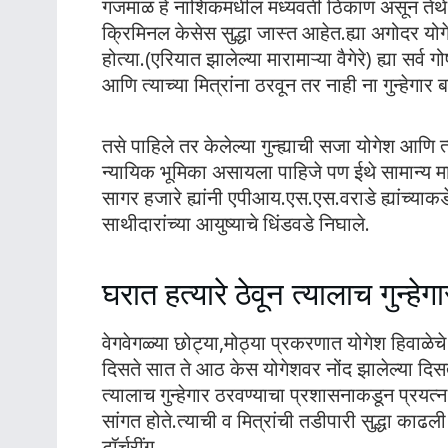
गंजमाळ हे नाशिकमधील मध्यवर्ती ठिकाण असून तेथ
क्रिमिनल केसेस सुद्धा जास्त आहेत.ह्या अगोदर योग
होत्या.(एरियात झालेल्या मारामाऱ्या वैगेरे) ह्या सर
आणि त्याच्या मित्रांना ठरवून तर नाही ना गुन्हेगार 
तसे पाहिले तर केलेल्या गुन्ह्याची सजा योगेश आणि त्
न्यायिक भूमिका असायला पाहिजे पण ईथे सामान्य माण
सागर हजारे ह्यांनी एपीआय.एस.एस.वराडे ह्यांच्याकड
साथीदारांच्या आयुष्याचे धिंडवडे निघाले.
घरात हत्यारे ठेवून त्यालाच गुन्ह
वेगवेगळ्या छोट्या,मोठ्या प्रकरणात योगेश हिवाळेच
दिसते सात ते आठ केस योगेशवर नोंद झालेल्या दिसत
त्यालाच गुन्हेगार ठरवण्याचा प्रशासनाकडून प्रयत्
सांगत होते.त्याची व मित्रांची तडीपारी सुद्धा काढली 
टॉर्चरींग.