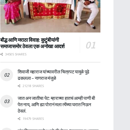
बौद्ध आणि मराठा विवाह: कुटुंबीयांनी
समाजासमोर ठेवला एक अनोखा आदर्श
34505 SHARES
शिवाजी महाराज यांच्यावरील चित्रपट यामुळे पुढे
ढकलला – नागराज मंजुळे
21218 SHARES
जात अन जातीचा पेट: म्हाराच्या हातचं आम्ही पाणी बी
पेत नाय, आणि ह्या पोरानं मला त्येंच्या घरात निऊन
ठेवलं.
19479 SHARES