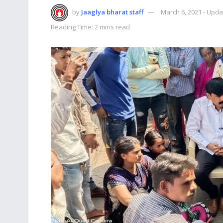
by
Jaaglya bharat staff
March 6, 2021 - Upda
Reading Time: 2 mins read