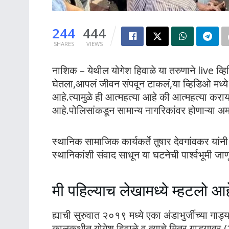
244
444
SHARES
VIEWS
नाशिक – येथील योगेश हिवाळे या तरुणाने live व
घेतला,आपलं जीवन संपवून टाकलं,या व्हिडिओ मध्ये
आहे.त्यामुळे ही आत्महत्या आहे की आत्महत्या करा
आहे.पोलिसांकडून सामान्य नागरिकांवर होणाऱ्या अमा
स्थानिक सामाजिक कार्यकर्ते तुषार देवगांवकर यांन
स्थानिकांशी संवाद साधून या घटनेची पार्श्वभूमी जा
मी पहिल्याच लेखामध्ये म्हटलो आह
ह्याची सुरुवात २०१९ मध्ये एका अंडाभुर्जीच्या ग
कालकथीत योगेश हिवाळे व त्याचे मित्र गाड्यावर (