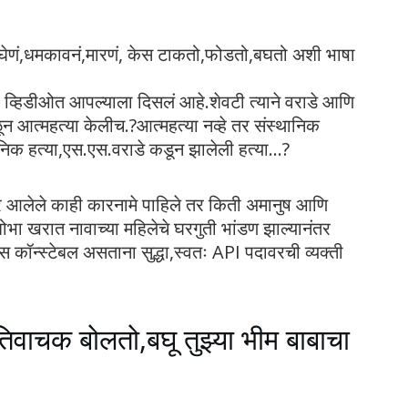
ी घेणं,धमकावनं,मारणं, केस टाकतो,फोडतो,बघतो अशी भाषा
्या व्हिडीओत आपल्याला दिसलं आहे.शेवटी त्याने वराडे आणि
ळून आत्महत्या केलीच.?आत्महत्या नव्हे तर संस्थानिक
ानिक हत्या,एस.एस.वराडे कडून झालेली हत्या…?
 समोर आलेले काही कारनामे पाहिले तर किती अमानुष आणि
शोभा खरात नावाच्या महिलेचे घरगुती भांडण झाल्यानंतर
ीस कॉन्स्टेबल असताना सुद्धा,स्वतः API पदावरची व्यक्ती
ातिवाचक बोलतो,बघू तुझ्या भीम बाबाचा