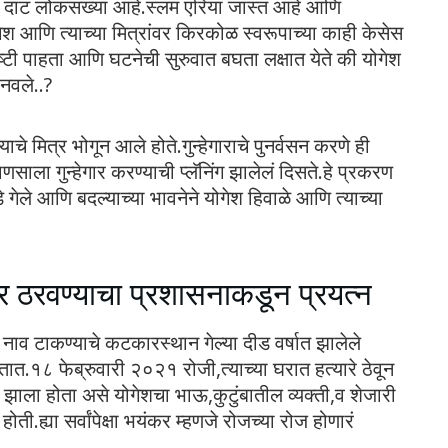
े दाट लोकसंख्या आहे.स्लम एरिया जास्त आहे आणि
ेश आणि त्याच्या मित्रांवर किरकोळ स्वरूपाच्या काही केसेस
्व गोष्टी पाहता आणि घटनेची सुरुवात बघता लक्षात येते की योगेश
बनवले..?
याचे मित्र भोगून आले होते.गुन्हेगाराचे पुनर्वसन करणे ही
साला गुन्हेगार करण्याची प्लॅनिंग झालेलं दिसते.हे प्रकरण
े गेले आणि बदल्याच्या भावनेने योगेश हिवाळे आणि त्याच्या
ेगार ठरवण्याचा प्रशासनाकडून प्रयत्न
े नाव टाकण्याचे कटकारस्थान गेल्या दीड वर्षात झालेले
ात.१८ फेब्रुवारी २०२१ रोजी,त्याच्या घरात हत्यारे ठेवून
न झाला होता असे योगेशचा भाऊ,कुटुंबातील व्यक्ती,व शेजारी
होती.ह्या सर्वांपेक्षा भयंकर म्हणजे रोजच्या रोज होणारं