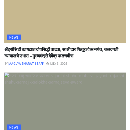
NEWS
ॲट्रॉसिटी कायद्यात दोषसिद्धी वाढवा; साक्षीदार फितूर होऊ नयेत, जलदगती
न्यायालये उभारा – मुख्यमंत्री देवेंद्र फडणवीस
BY
JAAGLYA BHARAT STAFF
JULY 3, 2026
NEWS