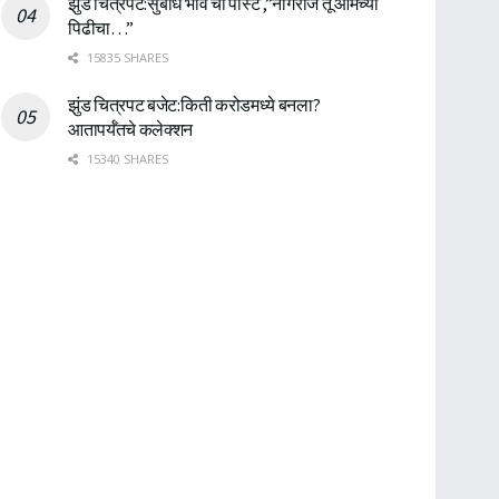
झुंड चित्रपट:सुबोध भावे ची पोस्ट ,”नागराज तू आमच्या
पिढीचा…”
15835 SHARES
झुंड चित्रपट बजेट:किती करोडमध्ये बनला?
आतापर्यँतचे कलेक्शन
15340 SHARES