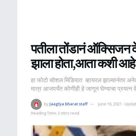
पतीला तोंडानं ऑक्सिजन द
झाला होता,आता कशी आहे 
हा फोटो सोशल मिडियात व्हायरल झाल्यानंतर अनेकां
मात्र आजपर्यंत कोणीही हे जाणून घेण्याचा प्रयत्न 
by
Jaaglya bharat staff
June 16, 2021 - Upda
Reading Time: 2 mins read