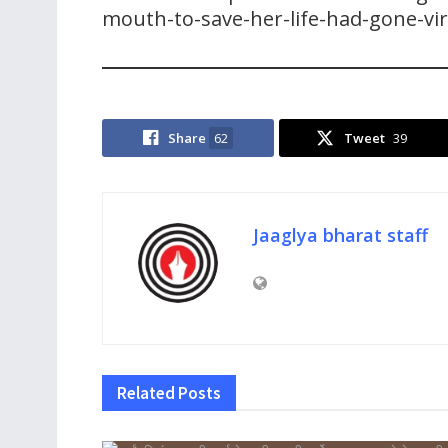
mouth-to-save-her-life-had-gone-v
Share
62
Tweet
39
Jaaglya bharat staff
Related
Posts