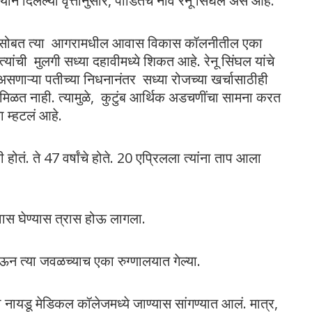
ं दिलेल्या वृत्तानुसार, पीडितेचं नाव रेनू सिंघल असं आहे.
तिच्यासोबत त्या आगरामधील आवास विकास कॉलनीतील एका
यांची मुलगी सध्या दहावीमध्ये शिकत आहे. रेनू सिंघल यांचे
सणाऱ्या पतीच्या निधनानंतर सध्या रोजच्या खर्चासाठीही
ी मिळत नाही. त्यामुळे, कुटुंब आर्थिक अडचणींचा सामना करत
ा म्हटलं आहे.
वी होतं. ते 47 वर्षांचे होते. 20 एप्रिलला त्यांना ताप आला
श्वास घेण्यास त्रास होऊ लागला.
ऊन त्या जवळच्याच एका रुग्णालयात गेल्या.
जनी नायडू मेडिकल कॉलेजमध्ये जाण्यास सांगण्यात आलं. मात्र,