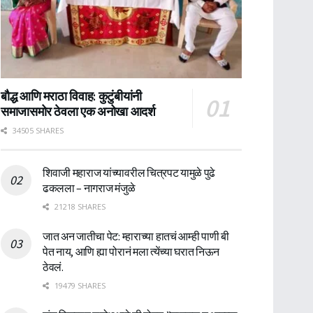
बौद्ध आणि मराठा विवाह: कुटुंबीयांनी
समाजासमोर ठेवला एक अनोखा आदर्श
34505 SHARES
शिवाजी महाराज यांच्यावरील चित्रपट यामुळे पुढे
ढकलला – नागराज मंजुळे
21218 SHARES
जात अन जातीचा पेट: म्हाराच्या हातचं आम्ही पाणी बी
पेत नाय, आणि ह्या पोरानं मला त्येंच्या घरात निऊन
ठेवलं.
19479 SHARES