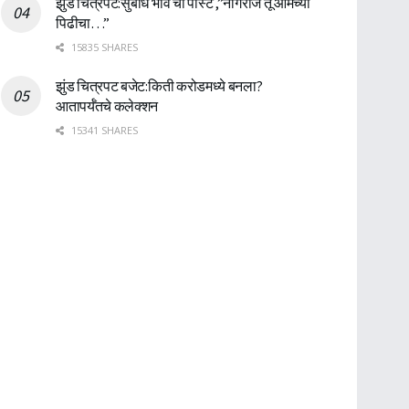
झुंड चित्रपट:सुबोध भावे ची पोस्ट ,”नागराज तू आमच्या
पिढीचा…”
15835 SHARES
झुंड चित्रपट बजेट:किती करोडमध्ये बनला?
आतापर्यँतचे कलेक्शन
15341 SHARES