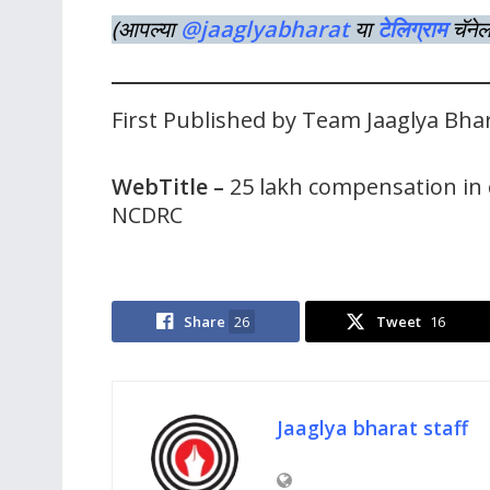
(आपल्या
@jaaglyabharat
या
टेलिग्राम
चॅने
First Published by Team Jaaglya Bha
WebTitle –
25 lakh compensation in 
NCDRC
Share
26
Tweet
16
Jaaglya bharat staff