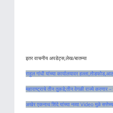
इतर वाचनीय अपडेट्स,लेख/बातम्या
राहुल गांधी यांच्या कार्यालयावर हल्ला,तोडफोड,आ
महाराष्ट्राचे तीन तुकडे;तीन वेगळी राज्ये करणार 
अखेर एकनाथ शिंदे यांच्या नव्या Video मुळे सत्ते