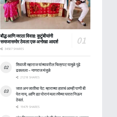
बौद्ध आणि मराठा विवाह: कुटुंबीयांनी
समाजासमोर ठेवला एक अनोखा आदर्श
34507 SHARES
शिवाजी महाराज यांच्यावरील चित्रपट यामुळे पुढे
ढकलला – नागराज मंजुळे
21218 SHARES
जात अन जातीचा पेट: म्हाराच्या हातचं आम्ही पाणी बी
पेत नाय, आणि ह्या पोरानं मला त्येंच्या घरात निऊन
ठेवलं.
19479 SHARES