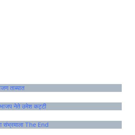
ठजण ताब्यात
– भाजप नेते उमेश कट्टी
च्या संभ्रमाला The End