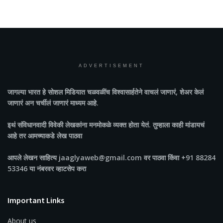
ADVERTISEMENT
जागल्या भारत
हे सोशल मिडियात चळवळींच विश्वासार्हतेने वाचलं जाणारं, शेअर केलं
जाणारं अन चर्चीलं जाणारं माध्यम आहे.
इथं संविधानवादी विवेकी लेखकांना मनमोकळे व्यक्त होता येतं. तुम्हाला काही मांडायचं
आहे तर आमच्याकडे लेख पाठवा
आपले लेखन साहित्य jaaglyaweb@gmail.com वर पाठवा किंवा +91 88284
53346 या नंबरवर व्हाटसेप करा
Important Links
About us