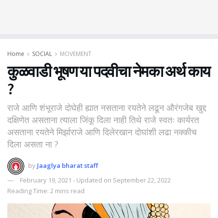
Home
SOCIAL
MOVEMENT
कुळवाडी भूषण या पदवीचा नेमका अर्थ काय
?
राजे आणि शंभूराजे दोघेही ह्यात नसताना रयतेने लढून औरंगजेब खुद्द
दक्षिणेत असताना त्याला जिंकू दिला नाही तिथे राजे स्वतः कार्यरत
असताना रयतेने मिर्झाराजे आणि दिलेरखान दोघांशी लढा नक्कीच
दिला असता ना ?
by
Jaaglya bharat staff
February 19, 2021 - Updated on September 22, 2022
Reading Time: 2 mins read