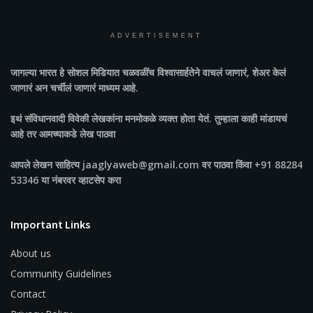
ADVERTISEMENT
जागल्या भारत
हे सोशल मिडियात चळवळींच विश्वासार्हतेने वाचलं जाणारं, शेअर केलं
जाणारं अन चर्चीलं जाणारं माध्यम आहे.
इथं संविधानवादी विवेकी लेखकांना मनमोकळे व्यक्त होता येतं. तुम्हाला काही मांडायचं
आहे तर आमच्याकडे लेख पाठवा
आपले लेखन साहित्य jaaglyaweb@gmail.com वर पाठवा किंवा +91 88284
53346 या नंबरवर व्हाटसेप करा
Important Links
About us
Community Guidelines
Contact