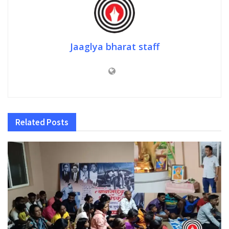
Jaaglya bharat staff
Related
Posts