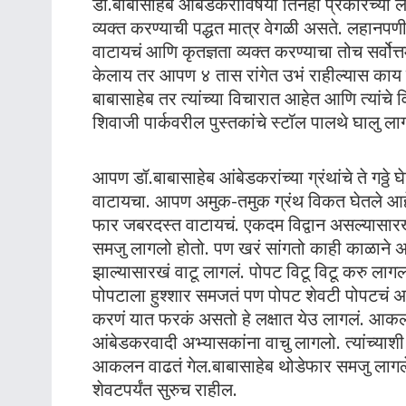
डॉ.बाबासाहेब आंबेडकरांविषयी तिनही प्रकारच्या ल
व्यक्त करण्याची पद्धत मात्र वेगळी असते. लहानपणी 
वाटायचं आणि कृतज्ञता व्यक्त करण्याचा तोच सर्वोत्त
केलाय तर आपण ४ तास रांगेत उभं राहील्यास काय
बाबासाहेब तर त्यांच्या विचारात आहेत आणि त्यांचे 
शिवाजी पार्कवरील पुस्तकांचे स्टॉल पालथे घालु 
आपण डॉ.बाबासाहेब आंबेडकरांच्या ग्रंथांचे ते गठ्ठे 
वाटायचा. आपण अमुक-तमुक ग्रंथ विकत घेतले आहे
फार जबरदस्त वाटायचं. एकदम विद्वान असल्यासारख
समजु लागलो होतो. पण खरं सांगतो काही काळाने अस
झाल्यासारखं वाटू लागलं. पोपट विटू विटू करु लाग
पोपटाला हुश्शार समजतं पण पोपट शेवटी पोपटचं अ
करणं यात फरकं असतो हे लक्षात येउ लागलं. आक
आंबेडकरवादी अभ्यासकांना वाचु लागलो. त्यांच्याशी
आकलन वाढतं गेल.बाबासाहेब थोडेफार समजु लागले.
शेवटपर्यंत सुरुच राहील.