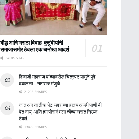
बौद्ध आणि मराठा विवाह: कुटुंबीयांनी
समाजासमोर ठेवला एक अनोखा आदर्श
34505 SHARES
शिवाजी महाराज यांच्यावरील चित्रपट यामुळे पुढे
ढकलला – नागराज मंजुळे
21218 SHARES
जात अन जातीचा पेट: म्हाराच्या हातचं आम्ही पाणी बी
पेत नाय, आणि ह्या पोरानं मला त्येंच्या घरात निऊन
ठेवलं.
19479 SHARES