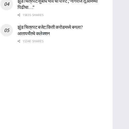
झुंड चित्रपट:सुबोध भावे ची पोस्ट ,”नागराज तू आमच्या
पिढीचा…”
15835 SHARES
झुंड चित्रपट बजेट:किती करोडमध्ये बनला?
आतापर्यँतचे कलेक्शन
15340 SHARES