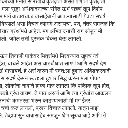
ोकांच्या मनात सारखीच कृतज्ञता असते पण ती कृतज्ञता
मला सुद्धा अभिवादनाच्या रांगेत ऊभं राहणं खुप विशेष
म मार्ग वाटायचा.बाबासाहेबांनी आपल्यासाठी येवढा संघर्ष
 बिघडलं असा विचार त्यामगे असायचा. पण, नंतर समजलं कि
विचार ग्रंथांमधे आहेत. मग अभिवादनाची रांग सोडून मी
लागलो, जमेल तशी पुस्तकं विकत घेऊ लागलो.
घेऊन शिवाजी पार्कवर मित्रांमधे मिरवण्यात खुपच गर्व
त, वाचले आहेत अस चारचौघात सांगणं आणि संदर्भ देणं
ं भासायचं. हे असं करुन मी स्वत:ला हुशार आंबेडकरवादी
ं संदर्भ देऊन स्वत:ला हुशार सिद्ध करुन मला पोपट
ला, लोकांना नावाने हाका मारु लागला कि पब्लिक खुष होत,
सतो.ग्रंथ वाचण, ते पाठ असणं आणि त्या ग्रंथांच आकलन
लनाची कमतरता भरुन काढण्यासाठी मी मग ईतर
 चर्चा करु लागलो, प्रश्न विचारु लागलो. यातुन माझ
 तेव्हापासुन बाबासाहेब समजुन घेण सुरुच आहे आणि ते