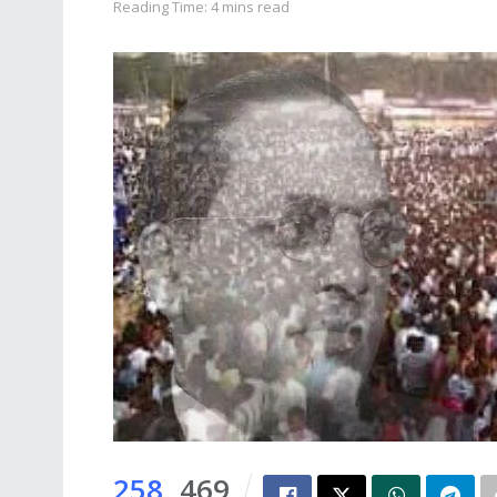
Reading Time: 4 mins read
258
469