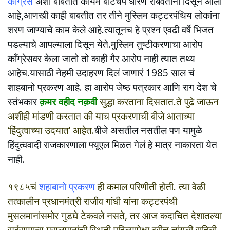
कॉँग्रेस
अशा बाबतीत कायम बोटचेपे धोरण राबवताना दिसून आली
आहे,आणखी काही बाबतीत तर तीने मुस्लिम कट्टरपंथिय लोकांना
शरण जाण्याचे काम केले आहे.त्यातूनच हे प्रश्न एवढी वर्षे भिजत
पडल्याचे आपल्याला दिसून येते.मुस्लिम तुष्टीकरणाचा आरोप
कॉँग्रेसवर केला जातो तो काही गैर आरोप नाही त्यात तथ्य
आहेच.यासाठी नेहमी उदाहरण दिलं जाणारं 1985 साल चं
शाहबानो प्रकरण आहे. हा आरोप जेष्ठ पत्रकार आणि राग देश चे
स्तंभकार
क़मर वहीद नक़वी
सुद्धा करताना दिसतात.ते पुढे जाऊन
अशीही मांडणी करतात की याच प्रकरणाची बीजे आताच्या
‘हिंदुत्वाच्या उदयात’ आहेत.
बीजे असतील नसतील पण यामुळे
हिंदुत्ववादी राजकारणाला फ्यूएल मिळत गेलं हे मात्र नाकारता येत
नाही.
१९८५चं
शहाबानो प्रकरण
ही कमाल परिणीती होती. त्या वेळी
तत्कालीन प्रधानमंत्री राजीव गांधी यांना कट्टरपंथी
मुसलमानांसमोर गुडघे टेकवले नसते, तर आज कदाचित देशातल्या
सर्वसामान्य मुसलमानांची स्थिती पहिल्यापेक्षा बरीच चांगली राहिली