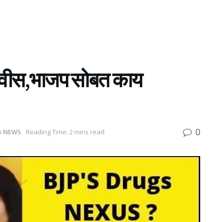
डणवीस,भाजप सोबत काय
0
n
NEWS
Reading Time: 2 mins read