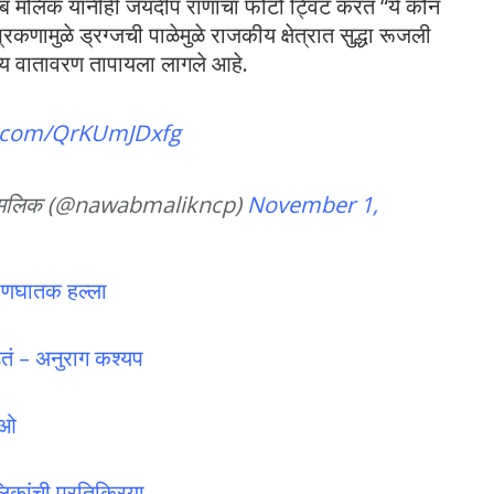
ाब मलिक यांनीही जयदीप राणाचा फोटो ट्विट करत “ये कौन
कणामुळे ड्रग्जची पाळेमुळे राजकीय क्षेत्रात सुद्धा रूजली
 वातावरण तापायला लागले आहे.
er.com/QrKUmJDxfg
alik نواب ملک नवाब मलिक (@nawabmalikncp)
November 1,
्राणघातक हल्ला
तं – अनुराग कश्यप
िओ
िकांची प्रतिक्रिया