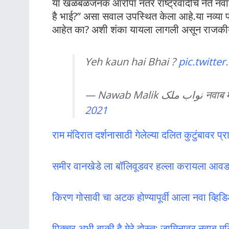
या खळबळजनक आरोपा नंतर राष्ट्रवादीचे नेते नव
है भाई?” असा सवाल उपस्थित केला आहे.या नव्या प्र
आहेत का? अशी शंका यायला लागली असून राजकीय
Yeh kaun hai Bhai ?
pic.twitt
— Nawab M
2021
राम मंदिरात दर्शनासाठी गेलेल्या दलित कुटुंबावर प
समीर वानखेडे ला बॉलिवूडवर हल्ला करायला आवड
किरण गोसावी चा अटक होण्यापूर्वी आला नवा व्हिड
पिक्चर अभी बाकी है मेरे दोस्त; जामिनावर नवाब मल