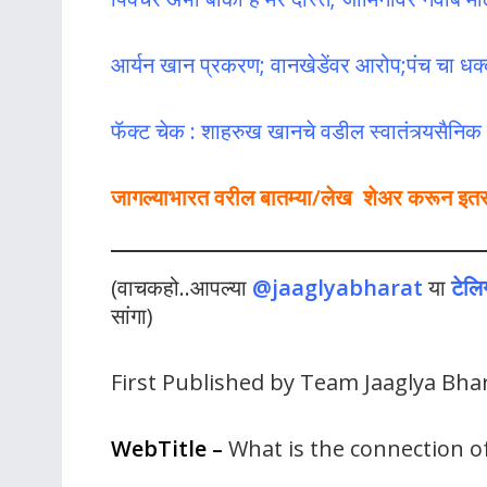
आर्यन खान प्रकरण; वानखेडेंवर आरोप;पंच चा धक्
फॅक्ट चेक : शाहरुख खानचे वडील स्वातंत्र्यसैनिक 
जागल्याभारत वरील बातम्या/लेख शेअर करून इतर लो
(वाचकहो..आपल्या
@jaaglyabharat
या
टेलि
सांगा)
First Published by Team Jaaglya Bha
WebTitle
–
What is the connection of 