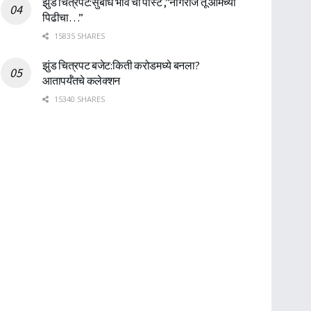
झुंड चित्रपट:सुबोध भावे ची पोस्ट ,”नागराज तू आमच्या
पिढीचा…”
15835 SHARES
झुंड चित्रपट बजेट:किती करोडमध्ये बनला?
आतापर्यँतचे कलेक्शन
15340 SHARES