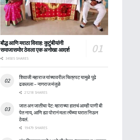
बौद्ध आणि मराठा विवाह: कुटुंबीयांनी
समाजासमोर ठेवला एक अनोखा आदर्श
34505 SHARES
शिवाजी महाराज यांच्यावरील चित्रपट यामुळे पुढे
ढकलला – नागराज मंजुळे
21218 SHARES
जात अन जातीचा पेट: म्हाराच्या हातचं आम्ही पाणी बी
पेत नाय, आणि ह्या पोरानं मला त्येंच्या घरात निऊन
ठेवलं.
19479 SHARES