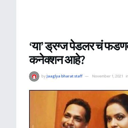
‘या’ ड्रग्ज पेडलर चं फ
कनेक्शन आहे?
by
Jaaglya bharat staff
November 1, 2021
i