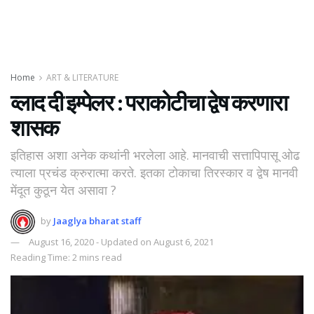
Home
ART & LITERATURE
व्लाद दी इम्पेलर : पराकोटीचा द्वेष करणारा
शासक
इतिहास अशा अनेक कथांनी भरलेला आहे. मानवाची सत्तापिपासू ओढ
त्याला प्रचंड क्रुरात्मा करते. इतका टोकाचा तिरस्कार व द्वेष मानवी
मेंदूत कुठून येत असावा ?
by
Jaaglya bharat staff
August 16, 2020 - Updated on August 6, 2021
Reading Time: 2 mins read