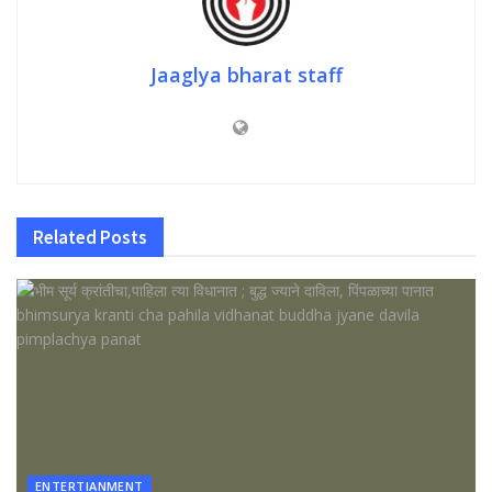
Jaaglya bharat staff
Related
Posts
ENTERTIANMENT