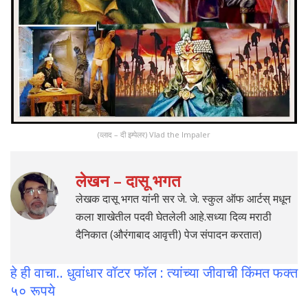
(व्लाद – दी इम्पेलर) Vlad the Impaler
लेखन – दासू भगत
लेखक दासू भगत यांनी सर जे. जे. स्कुल ऑफ आर्टस् मधून
कला शाखेतील पदवी घेतलेली आहे.सध्या दिव्य मराठी
दैनिकात (औरंगाबाद आवृत्ती) पेज संपादन करतात)
हे ही वाचा.. धुवांधार वॉटर फॉल : त्यांच्या जीवाची किंमत फक्त
५० रूपये