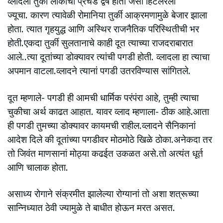
व्लादला तुर्की लोकांचा प्रचंड द्वेष होता जसा हिटलरला
ज्यूचा. कारण त्यावेळी रोमानिया तुर्की आक्रमणामुळे बेजार झाला
होता. त्यात गृहयुद्ध आणि अस्थिर राजनैतिक परिस्थितीची भर
होती.एकदा तुर्की सुलतानाचे काही दूत त्याच्या राजदराबारात
आले..त्या दूतांच्या डोक्यावर त्यांची पगडी होती. व्लादला हा त्याचा
अपमान वाटला.व्लादने त्यानां पगडी उतरविण्यास सांगितले.
दूत म्हणाले- पगडी ही आमची धार्मिक परंपंरा आहे, तुम्ही त्याचा
चुकीचा अर्थ काढत आहात. यावर व्लाद म्हणाला- ठीक आहे.आता
ही पगडी तुमच्या डोक्यावर कायमची राहील.व्लादने सैनिकानां
आदेश दिले की दूतांच्या पगडीवर मोठमोठे खिळे ठोका.अनेकदा तर
तो जिवंत माणसानां मोठ्या कढईत उकळत असे.तो अत्यंत धूर्त
आणि चालाक होता.
असाध्य रोगाने संक्रमीत झालेल्या रोग्यानां तो अशा शत्रूच्या
सान्निध्यात ठेवी ज्यामुळे ते बाधीत होऊन मरत असत.