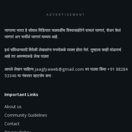
ADVERTISEMENT
जागल्या भारत
हे सोशल मिडियात चळवळींच विश्वासार्हतेने वाचलं जाणारं, शेअर केलं
जाणारं अन चर्चीलं जाणारं माध्यम आहे.
इथं संविधानवादी विवेकी लेखकांना मनमोकळे व्यक्त होता येतं. तुम्हाला काही मांडायचं
आहे तर आमच्याकडे लेख पाठवा
आपले लेखन साहित्य jaaglyaweb@gmail.com वर पाठवा किंवा +91 88284
53346 या नंबरवर व्हाटसेप करा
Important Links
About us
Community Guidelines
Contact