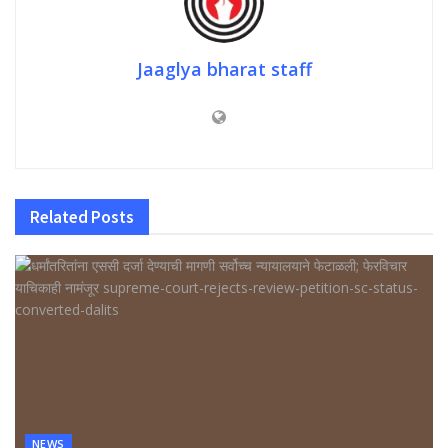
Jaaglya bharat staff
Related
Posts
NEWS