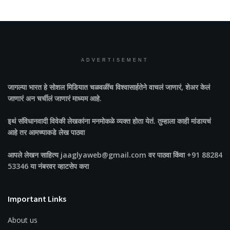
ADVERTISEMENT
जागल्या भारत
हे सोशल मिडियात चळवळींच विश्वासार्हतेने वाचलं जाणारं, शेअर केलं
जाणारं अन चर्चीलं जाणारं माध्यम आहे.
इथं संविधानवादी विवेकी लेखकांना मनमोकळे व्यक्त होता येतं. तुम्हाला काही मांडायचं
आहे तर आमच्याकडे लेख पाठवा
आपले लेखन साहित्य jaaglyaweb@gmail.com वर पाठवा किंवा +91 88284
53346 या नंबरवर व्हाटसेप करा
Important Links
About us