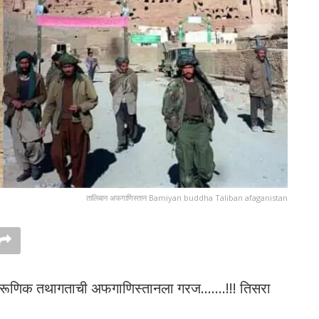
तालिबान अफगाणिस्तान Bamiyan buddha Taliban afaganistan
 महाकारूणिक तथागताची अफगाणिस्तानला गरज…….!!! तिसरा