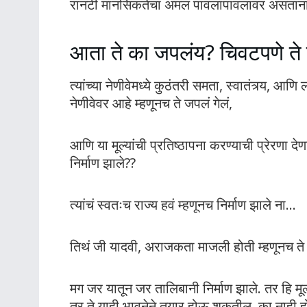
रानटी मानसिकतेचा अंमल पावलापावलावर असतानाह
आता ते का जपलंय? चिवटपणे ते
त्यांच्या नेणीवेमध्ये कुठंतरी समता, स्वातंत्र्य, आण
नेणीवेवर आहे म्हणूनच ते जपलं गेलं,
आणि या मूल्यांची प्रतिष्ठापना करण्याची प्रेरणा द
निर्माण झाले??
त्यांचं स्वतःच राज्य हवं म्हणूनच निर्माण झाले ना…
तिथं जी यादवी, अराजकता माजली होती म्हणूनच ते
मग जर यातून जर तालिबानी निर्माण झाले. तर हि मूल
तर ते याही भावनेने तयार होऊ शकतील. का नाही होण