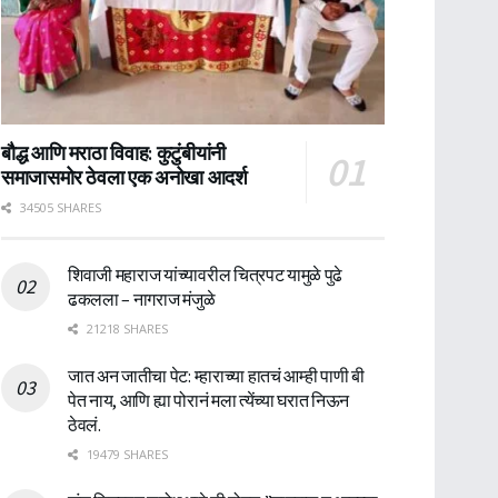
बौद्ध आणि मराठा विवाह: कुटुंबीयांनी
समाजासमोर ठेवला एक अनोखा आदर्श
34505 SHARES
शिवाजी महाराज यांच्यावरील चित्रपट यामुळे पुढे
ढकलला – नागराज मंजुळे
21218 SHARES
जात अन जातीचा पेट: म्हाराच्या हातचं आम्ही पाणी बी
पेत नाय, आणि ह्या पोरानं मला त्येंच्या घरात निऊन
ठेवलं.
19479 SHARES