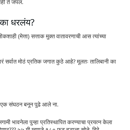
ी ते जपलं.
 का धरलंय?
ि लोकशाही (मेत्ता) सत्ताक मुक्त वातावरणाची आस त्यांच्या
ेणारं सर्वात मोठं प्रतिक जगात कुठे आहे? मूलतः तालिबानी का
 एक संघठन बनून पुढे आले ना.
गामी भावनेला पुन्हा प्रतिस्थापित करण्याचा प्रयत्न केला
ार??? ५५ मी म्हणजे १८० फूट बुद्धाला सोने, हिरे