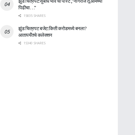
झुंड चित्रपट:सुबोध भावे ची पोस्ट ,”नागराज तू आमच्या
पिढीचा…”
15835 SHARES
झुंड चित्रपट बजेट:किती करोडमध्ये बनला?
आतापर्यँतचे कलेक्शन
15340 SHARES