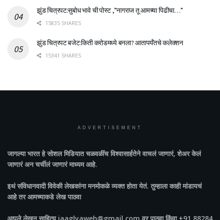
झुंड चित्रपट:सुबोध भावे ची पोस्ट ,”नागराज तू आमच्या पिढीचा…”
15835 SHARES
झुंड चित्रपट बजेट:किती करोडमध्ये बनला? आतापर्यँतचे कलेक्शन
15341 SHARES
ADVERTISEMENT
जागल्या भारत
हे सोशल मिडियात चळवळींच विश्वासार्हतेने वाचलं जाणारं, शेअर केलं
जाणारं अन चर्चीलं जाणारं माध्यम आहे.
इथं संविधानवादी विवेकी लेखकांना मनमोकळे व्यक्त होता येतं. तुम्हाला काही मांडायचं
आहे तर आमच्याकडे लेख पाठवा
आपले लेखन साहित्य jaaglyaweb@gmail.com वर पाठवा किंवा +91 88284