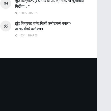
झुंड चित्रपट:सुबोध भावे ची पोस्ट ,”नागराज तू आमच्या
पिढीचा…”
15835 SHARES
झुंड चित्रपट बजेट:किती करोडमध्ये बनला?
आतापर्यँतचे कलेक्शन
15341 SHARES