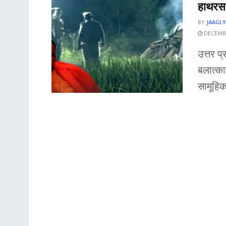
हाथरस ग
BY
JAAGLY
DECEMBE
उत्तर प
बलात्क
सामूहिक