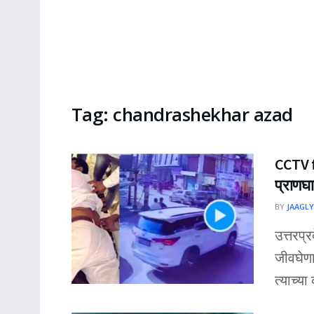
Tag:
chandrashekhar azad
CCTV f
प्राणघ
BY
JAAGLY
उत्तरप्
जीवघेणा
त्याच्या