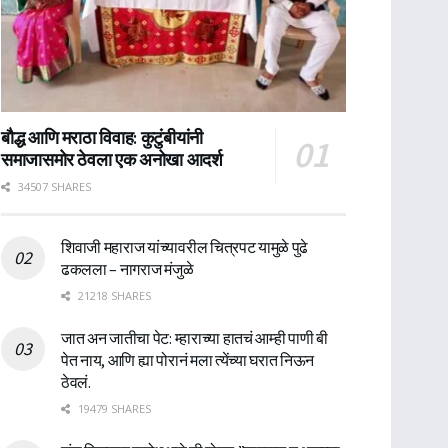
बौद्ध आणि मराठा विवाह: कुटुंबीयांनी
समाजासमोर ठेवला एक अनोखा आदर्श
34507 SHARES
शिवाजी महाराज यांच्यावरील चित्रपट यामुळे पुढे
ढकलला – नागराज मंजुळे
21218 SHARES
जात अन जातीचा पेट: म्हाराच्या हातचं आम्ही पाणी बी
पेत नाय, आणि ह्या पोरानं मला त्येंच्या घरात निऊन
ठेवलं.
19479 SHARES