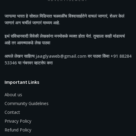
ADVERTISEMENT
जागल्या भारत
हे सोशल मिडियात चळवळींच विश्वासार्हतेने वाचलं जाणारं, शेअर केलं
जाणारं अन चर्चीलं जाणारं माध्यम आहे.
इथं संविधानवादी विवेकी लेखकांना मनमोकळे व्यक्त होता येतं. तुम्हाला काही मांडायचं
आहे तर आमच्याकडे लेख पाठवा
आपले लेखन साहित्य jaaglyaweb@gmail.com वर पाठवा किंवा +91 88284
53346 या नंबरवर व्हाटसेप करा
Important Links
About us
Community Guidelines
Contact
Privacy Policy
Refund Policy