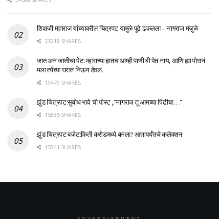
शिवाजी महाराज यांच्यावरील चित्रपट यामुळे पुढे ढकलला – नागराज मंजुळे
21218 SHARES
जात अन जातीचा पेट: म्हाराच्या हातचं आम्ही पाणी बी पेत नाय, आणि ह्या पोरानं
मला त्येंच्या घरात निऊन ठेवलं.
19479 SHARES
झुंड चित्रपट:सुबोध भावे ची पोस्ट ,”नागराज तू आमच्या पिढीचा…”
15835 SHARES
झुंड चित्रपट बजेट:किती करोडमध्ये बनला? आतापर्यँतचे कलेक्शन
15341 SHARES