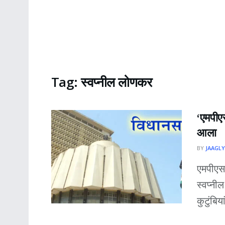
Tag:
स्वप्नील लोणकर
‘एमपीएस
आला
BY
JAAGLY
एमपीएसस
स्वप्नी
कुटुंबिय