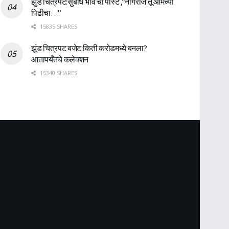
झुंड चित्रपट:सुबोध भावे ची पोस्ट ,”नागराज तू आमच्या
पिढीचा…”
15835 SHARES
झुंड चित्रपट बजेट:किती करोडमध्ये बनला?
आतापर्यँतचे कलेक्शन
15340 SHARES