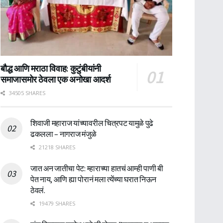
बौद्ध आणि मराठा विवाह: कुटुंबीयांनी
समाजासमोर ठेवला एक अनोखा आदर्श
34505 SHARES
शिवाजी महाराज यांच्यावरील चित्रपट यामुळे पुढे
ढकलला – नागराज मंजुळे
21218 SHARES
जात अन जातीचा पेट: म्हाराच्या हातचं आम्ही पाणी बी
पेत नाय, आणि ह्या पोरानं मला त्येंच्या घरात निऊन
ठेवलं.
19479 SHARES