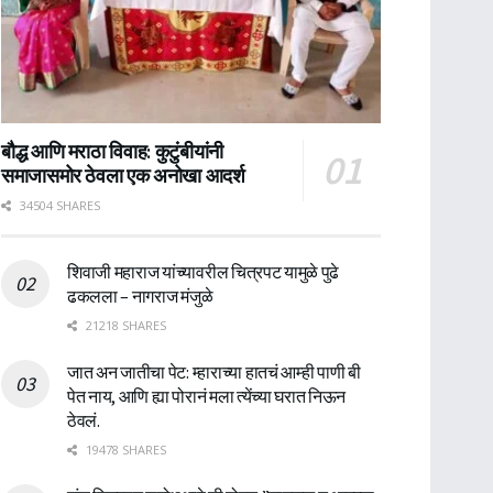
बौद्ध आणि मराठा विवाह: कुटुंबीयांनी
समाजासमोर ठेवला एक अनोखा आदर्श
34504 SHARES
शिवाजी महाराज यांच्यावरील चित्रपट यामुळे पुढे
ढकलला – नागराज मंजुळे
21218 SHARES
जात अन जातीचा पेट: म्हाराच्या हातचं आम्ही पाणी बी
पेत नाय, आणि ह्या पोरानं मला त्येंच्या घरात निऊन
ठेवलं.
19478 SHARES