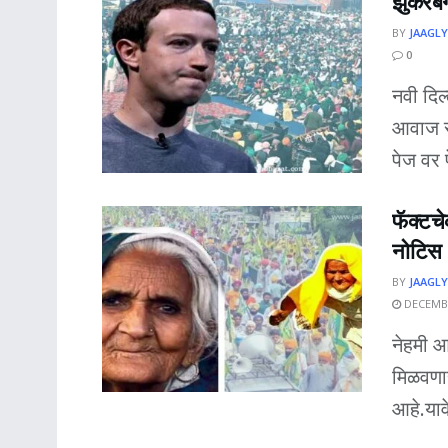
झुकरबर्
BY
JAAGLY
0
नवी दिल
आवाज सं
पेज वर 
फॅक्टचे
नोटिस
BY
JAAGLY
DECEMBE
नेहमी आ
मिळवणा
आहे.यावे