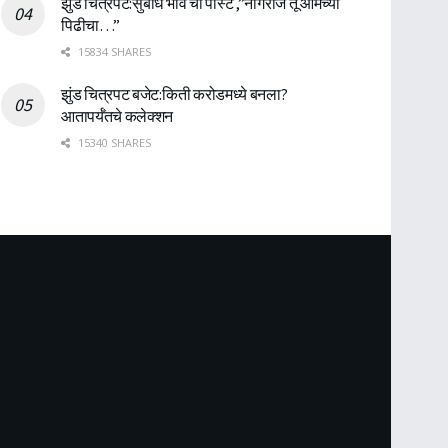
झुंड चित्रपट:सुबोध भावे ची पोस्ट ,”नागराज तू आमच्या
पिढीचा…”
15834 SHARES
झुंड चित्रपट बजेट:किती करोडमध्ये बनला?
आतापर्यँतचे कलेक्शन
15340 SHARES