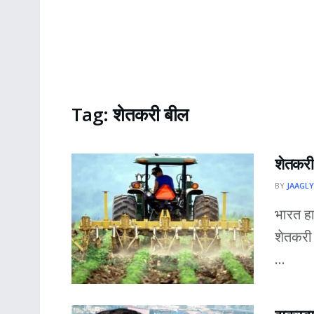
Tag:
शेतकरी बील
शेतकरी 
BY
JAAGLY
भारत हा
शेतकरी
...