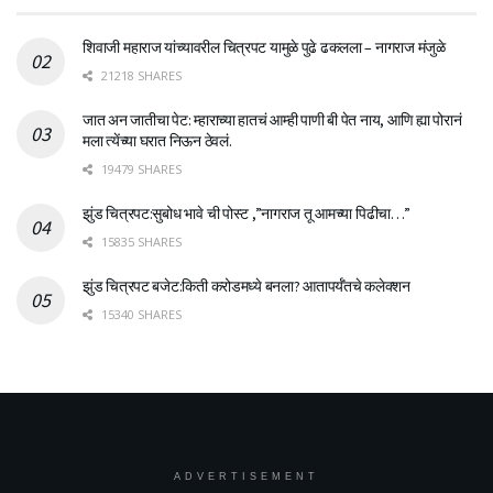
शिवाजी महाराज यांच्यावरील चित्रपट यामुळे पुढे ढकलला – नागराज मंजुळे
21218 SHARES
जात अन जातीचा पेट: म्हाराच्या हातचं आम्ही पाणी बी पेत नाय, आणि ह्या पोरानं
मला त्येंच्या घरात निऊन ठेवलं.
19479 SHARES
झुंड चित्रपट:सुबोध भावे ची पोस्ट ,”नागराज तू आमच्या पिढीचा…”
15835 SHARES
झुंड चित्रपट बजेट:किती करोडमध्ये बनला? आतापर्यँतचे कलेक्शन
15340 SHARES
ADVERTISEMENT