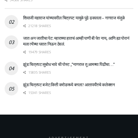
शिवाजी महाराज यांच्यावरील चित्रपट यामुळे पुढे ढकलला – नागराज मंजुळे
21218 SHARES
जात अन जातीचा पेट: म्हाराच्या हातचं आम्ही पाणी बी पेत नाय, आणि ह्या पोरानं
मला त्येंच्या घरात निऊन ठेवलं.
19479 SHARES
झुंड चित्रपट:सुबोध भावे ची पोस्ट ,”नागराज तू आमच्या पिढीचा…”
15835 SHARES
झुंड चित्रपट बजेट:किती करोडमध्ये बनला? आतापर्यँतचे कलेक्शन
15341 SHARES