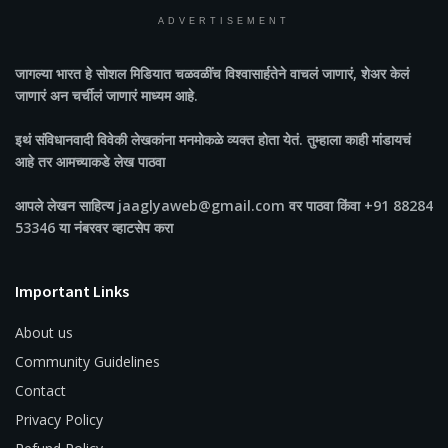
ADVERTISEMENT
जागल्या भारत
हे सोशल मिडियात चळवळींच विश्वासार्हतेने वाचलं जाणारं, शेअर केलं
जाणारं अन चर्चीलं जाणारं माध्यम आहे.
इथं संविधानवादी विवेकी लेखकांना मनमोकळे व्यक्त होता येतं. तुम्हाला काही मांडायचं
आहे तर आमच्याकडे लेख पाठवा
आपले लेखन साहित्य jaaglyaweb@gmail.com वर पाठवा किंवा +91 88284
53346 या नंबरवर व्हाटसेप करा
Important Links
About us
Community Guidelines
Contact
Privacy Policy