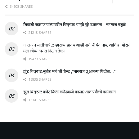
34508 SHARES
शिवाजी महाराज यांच्यावरील चित्रपट यामुळे पुढे ढकलला – नागराज मंजुळे
21218 SHARES
जात अन जातीचा पेट: म्हाराच्या हातचं आम्ही पाणी बी पेत नाय, आणि ह्या पोरानं
मला त्येंच्या घरात निऊन ठेवलं.
19479 SHARES
झुंड चित्रपट:सुबोध भावे ची पोस्ट ,”नागराज तू आमच्या पिढीचा…”
15835 SHARES
झुंड चित्रपट बजेट:किती करोडमध्ये बनला? आतापर्यँतचे कलेक्शन
15341 SHARES