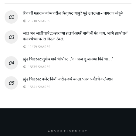
शिवाजी महाराज यांच्यावरील चित्रपट यामुळे पुढे ढकलला – नागराज मंजुळे
21218 SHARES
जात अन जातीचा पेट: म्हाराच्या हातचं आम्ही पाणी बी पेत नाय, आणि ह्या पोरानं
मला त्येंच्या घरात निऊन ठेवलं.
19479 SHARES
झुंड चित्रपट:सुबोध भावे ची पोस्ट ,”नागराज तू आमच्या पिढीचा…”
15835 SHARES
झुंड चित्रपट बजेट:किती करोडमध्ये बनला? आतापर्यँतचे कलेक्शन
15341 SHARES
ADVERTISEMENT